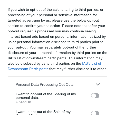
παιδί του να κοιμηθεί – κάτι με το οποίο κάθε γονιός
στις μέρες μας μπορεί να ταυτιστεί:
If you wish to opt-out of the sale, sharing to third parties, or
processing of your personal or sensitive information for
targeted advertising by us, please use the below opt-out
section to confirm your selection. Please note that after your
Τη νύχτα, αν το παιδί ξυπνήσει
opt-out request is processed you may continue seeing
interest-based ads based on personal information utilized by
Όπως συμβαίνει σε πολλά μέρη,
us or personal information disclosed to third parties prior to
Πρέπει να μπείτε στον κόπο
your opt-out. You may separately opt-out of the further
disclosure of your personal information by third parties on the
Να σηκωθείτε για να το νανουρίσετε,
IAB’s list of downstream participants. This information may
also be disclosed by us to third parties on the
IAB’s List of
Να το περπατήσετε, να το κάνετε βόλτες
Downstream Participants
that may further disclose it to other
και να το ταΐσετε.
third parties.
Στην κρεβατοκάμαρα, ακόμα και τα βαθιά
Personal Data Processing Opt Outs
μεσάνυχτα.
I want to opt-out of the Sharing of my
personal data.
Opted In
I want to opt-out of the Sale of my