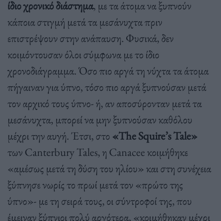
ίδιο χρονικό διάστημα
, με τα άτομα να ξυπνούν
κάποια στιγμή μετά τα μεσάνυχτα πριν
επιστρέψουν στην ανάπαυση. Φυσικά, δεν
κοιμόντουσαν όλοι σύμφωνα με το ίδιο
χρονοδιάγραμμα. Όσο πιο αργά τη νύχτα τα άτομα
πήγαιναν για ύπνο, τόσο πιο αργά ξυπνούσαν μετά
τον αρχικό τους ύπνο- ή, αν αποσύρονταν μετά τα
μεσάνυχτα, μπορεί να μην ξυπνούσαν καθόλου
μέχρι την αυγή. Έτσι, στο
«The Squire’s Tale»
των Canterbury Tales, η Canacee κοιμήθηκε
«αμέσως μετά τη δύση του ηλίου» και στη συνέχεια
ξύπνησε νωρίς το πρωί μετά τον «πρώτο της
ύπνο»- με τη σειρά τους, οι σύντροφοί της, που
έμειναν ξύπνιοι πολύ αργότερα, «κοιμήθηκαν μέχρι