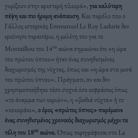
γυρίζουν στην αριστερή πλευρά»,
για καλύτερη
πέψη και πιο ήρεμη ανάπαυση
. Και παρόλο που ο
Γάλλος ιστορικός Emmanuel Le Roy Ladurie δεν
ερεύνησε περαιτέρω, η μελέτη του για το
ου
Montaillou του 14
αιώνα σημειώνει ότι «η ώρα
του πρώτου ύπνου» ήταν ένας συνηθισμένος
διαχωρισμός της νύχτας, όπως και «η ώρα στα μισά
του πρώτου ύπνου». Πράγματι, αν και δεν
χρησιμοποιήθηκε τόσο συχνά όσο εκφράσεις όπως
«το άναμμα των κεριών», η «βαθιά νύχτα» ή το
«κοκοράκι»,
ο όρος «πρώτος ύπνος» παρέμεινε
ένας συνηθισμένος χρονικός διαχωρισμός μέχρι τα
ου
τέλη του 18
αιώνα.
Όπως περιγράφεται στο La