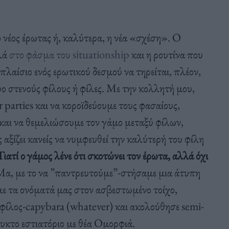
, ο νέος έρωτας ή, καλύτερα, η νέα «σχέση». Ο
αλά
στο φάσμα του situationship
και η ρουτίνα που
πλαίσιο ενός ερωτικού δεσμού να τηρείται, πλέον,
υο στενούς φίλους ή φίλες. Με την κολλητή μου,
 parties και να κοροϊδεύουμε τους φασαίους,
και να θεμελιώσουμε τον γάμο μεταξύ φίλων,
 αξίζει κανείς να νυμφευθεί την καλύτερή του φίλη
Γιατί ο γάμος λένε ότι σκοτώνει τον έρωτα, αλλά όχι
Μα, με το να ”παντρευτούμε”-στήσαμε μια άτυπη
ε τα ονόματά μας στον ασβεστωμένο τοίχο,
ίλος-capybara (whatever) και ακολούθησε semi-
ευκτο εστιατόριο με θέα Ομορφιά.