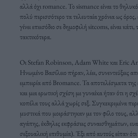
αλλά όχι romance. Το sismance είναι το θηλυκό 
πολύ περισσότερο τα τελευταία χρόνια ως όρος, έ
γίνει επεισόδιο σε δημοφιλή sitcoms, είναι κάτι,
τακτικότερα.
Οι Stefan Robinson, Adam White και Eric An
Ηνωμένο Βασίλειο πήραν, λέει, συνεντεύξεις από 
εμπειρία από Bromance. Τα αποτελέσματα της έ
και μια ερωτική σχέση με γυναίκα ήταν ότι η σχ
κοπέλα τους αλλά χωρίς σεξ. Συγκεκριμένα π
μυστικά που μοιράστηκαν με τον φίλο τους, αλ
αγάπης, έκδηλες εκφράσεις συναισθημάτων, ευαλ
σεξουαλική επιθυμία). Έξι από αυτούς είπαν ό