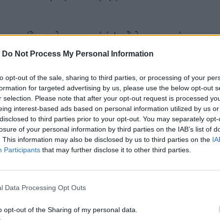
 μια αντίδραση λυτρωτικού ή ψευδολυτρωτικού
αμε πρόσφατα δεχθεί και καλούμασταν να
-
Do Not Process My Personal Information
ιας που, για εμάς, ο έρωτας δεν ήταν, δεν είναι
to opt-out of the sale, sharing to third parties, or processing of your per
υ ή ενδιάμεσος σταθμός αποκατάστασης για το
formation for targeted advertising by us, please use the below opt-out s
η ζωή μας, η περιστροφή της ύπαρξής μας, ο
r selection. Please note that after your opt-out request is processed y
eing interest-based ads based on personal information utilized by us or
νά από τα αφράτα κρεβατάκια μας. Έτσι, λοιπόν,
disclosed to third parties prior to your opt-out. You may separately opt-
γή του έρωτα που για πρώτη φορά στην σύντομη
losure of your personal information by third parties on the IAB’s list of
. This information may also be disclosed by us to third parties on the
IA
τελικώς, αντί για βοτσαλάκια, άνθη και
Participants
that may further disclose it to other third parties.
ε έρωτα περνάει.
Με έρωτα εδραιωμένο,
 εντός φιλίας.
Με τον δικό μας έρωτα, της μίας για
l Data Processing Opt Outs
ει θαυμασμός, διάθεση αλληλεπίδρασης,
o opt-out of the Sharing of my personal data.
μία μυρίσματος λαιμού, τραβήγματος μαλλιών,