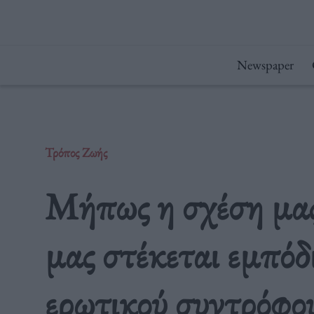
Μετάβαση
στο
περιεχόμενο
Newspaper
Τρόπος Ζωής
Μήπως η σχέση μας
μας στέκεται εμπόδ
ερωτικού συντρόφο