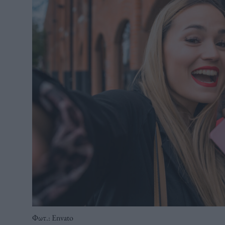
Φωτ.: Envato