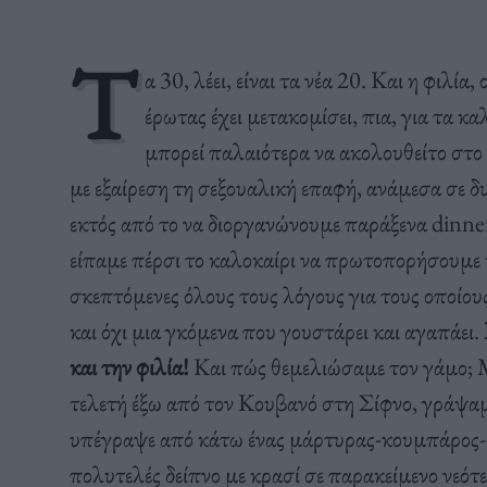
Τ
α 30, λέει, είναι τα νέα 20. Και η φιλία
έρωτας έχει μετακομίσει, πια, για τα κ
μπορεί παλαιότερα να ακολουθείτο στο 
με εξαίρεση τη σεξουαλική επαφή, ανάμεσα σε δ
εκτός από το να διοργανώνουμε παράξενα dinner
είπαμε πέρσι το καλοκαίρι να πρωτοπορήσουμε 
σκεπτόμενες όλους τους λόγους για τους οποίους
και όχι μια γκόμενα που γουστάρει και αγαπάει.
και την φιλία!
Και πώς θεμελιώσαμε τον γάμο; 
τελετή έξω από τον Κουβανό στη Σίφνο, γράψαμ
υπέγραψε από κάτω ένας μάρτυρας-κουμπάρος-φ
πολυτελές δείπνο με κρασί σε παρακείμενο νεότ