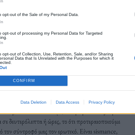
In
υ αιδούς και διάφορα άλλα ωραία πραγματάκια και
κολλητή μου κι εγώ δηλώνουμε «παντρεμένες
o opt-out of the Sale of my Personal Data.
In
έδιο για τον γάμο ομοφύλων, εννοείται πως
to opt-out of processing my Personal Data for Targeted
ήκαμε” πριν περάσει οποιοσδήποτε νόμος!
ing.
In
o opt-out of Collection, Use, Retention, Sale, and/or Sharing
ersonal Data that Is Unrelated with the Purposes for which it
lected.
Out
ύντροφος.
CONFIRM
κα που κάνουμε μεταξύ μας (και μαζί με εμάς, η
ε αν ήμασταν λεσβίες και είχαμε η μία την άλλη
Data Deletion
Data Access
Privacy Policy
 άλλη, αυτό που νιώθουμε, αυτή τη σύνδεση, την
ι σε δευτερόλεπτα ή ώρες, το ότι προτεραιοποιούμε
πό τον σύντροφό μας τον ερωτικό. Είναι sismance,