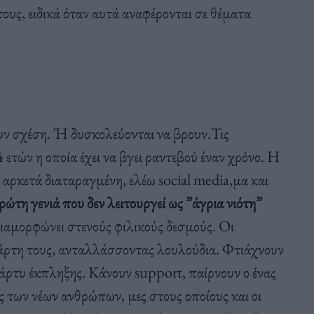
ους, ειδικά όταν αυτά αναφέρονται σε θέματα
χουν σχέση. Ή δυσκολεύονται να βρουν.Τις
τών η οποία έχει να βγει ραντεβού έναν χρόνο. Η
αι αρκετά διαταραγμένη, ελέω social media,μα και
ρώτη γενιά που δεν λειτουργεί ως ”άγρια νιότη”
ιαμορφώνει στενούς φιλικούς δεσμούς. Οι
πάρτη τους, ανταλλάσσοντας λουλούδια. Φτιάχνουν
άρτυ έκπληξης. Κάνουν support, παίρνουν ο ένας
ες των νέων ανθρώπων, μες στους οποίους και οι