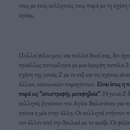
τους με τους κολλητούς τους παρά με τη σχέση τ
υγείας.
Πολλοί φίλοι μου, και πολλοί δικοί σας, δεν έ
προάλλες συνομίλησα με μια όμορφη κοπέλα 24 ε
σχέση της γενιάς Z με το σεξ και τις σχέσεις είν
άλλων, κοινωνικών παραγόντων.
Είναι ίσως η π
παρά ως ”εσωστρεφής μετεφηβεία”.
Η γενιά Ζ δ
κολλητές βγαίνουν του Αγίου Βαλεντίνου για 
σούπα η μία στην άλλη. Οι κολλητοί στήνουν π
τον άλλον από την δουλειά με το αμάξι. Οι φιλί