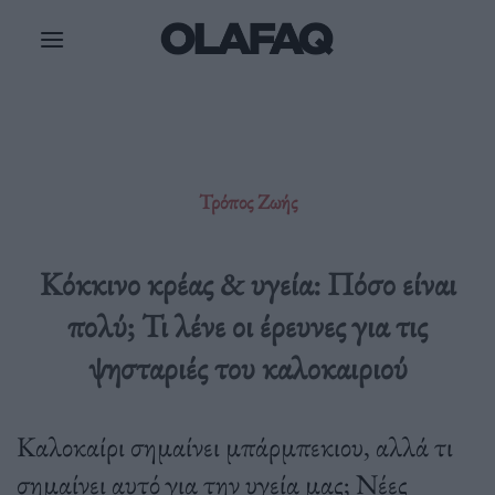
Μετάβαση
στο
περιεχόμενο
Τρόπος Ζωής
Κόκκινο κρέας & υγεία: Πόσο είναι
πολύ; Τι λένε οι έρευνες για τις
ψησταριές του καλοκαιριού
Καλοκαίρι σημαίνει μπάρμπεκιου, αλλά τι
σημαίνει αυτό για την υγεία μας; Νέες