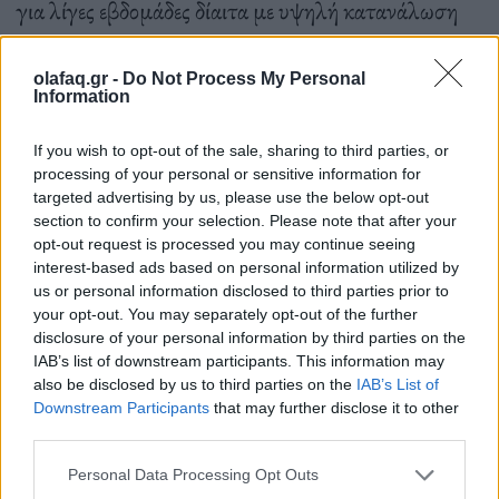
για λίγες εβδομάδες δίαιτα με υψηλή κατανάλωση
κόκκινου κρέατος και μετά κόβουν απότομα το κρέας
(ή το αντίστροφο). Στη συνέχεια συγκρίνονται
olafaq.gr -
Do Not Process My Personal
Information
δείκτες υγείας όπως η αρτηριακή πίεση ή η
χοληστερόλη. Τα αποτελέσματα μιας τέτοιας
If you wish to opt-out of the sale, sharing to third parties, or
processing of your personal or sensitive information for
δοκιμής που δημοσιεύτηκε το 2019 από ερευνητές
targeted advertising by us, please use the below opt-out
section to confirm your selection. Please note that after your
του
Πανεπιστημίου της Καλιφόρνιας στο Σαν
opt-out request is processed you may continue seeing
Φρανσίσκο
, έδειξαν ότι μια δίαιτα πλούσια σε
interest-based ads based on personal information utilized by
us or personal information disclosed to third parties prior to
κόκκινο κρέας αύξησε τη χοληστερίνη των
your opt-out. You may separately opt-out of the further
συμμετεχόντων σε σύγκριση με μια δίαιτα χωρίς
disclosure of your personal information by third parties on the
IAB’s list of downstream participants. This information may
κρέας αλλά με την ίδια ποσότητα κορεσμένων
also be disclosed by us to third parties on the
IAB’s List of
λιπαρών. Οι ερευνητές διαπίστωσαν επίσης
Downstream Participants
that may further disclose it to other
third parties.
σημαντικά αυξημένα επίπεδα μιας χημικής ουσίας,
Personal Data Processing Opt Outs
της
Trimethylamine-N-oxide
(TMAO) που