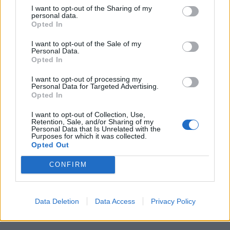
I want to opt-out of the Sharing of my
παράγεται όταν μεταβολίζονται ζωικά προϊόντα και
personal data.
Opted In
έχει συνδεθεί με καρδιοπάθεια.
I want to opt-out of the Sale of my
Personal Data.
Opted In
I want to opt-out of processing my
Personal Data for Targeted Advertising.
Opted In
Μία περιστασιακή μερίδα άπαχου κόκκινου κρέατος
δεν είναι πιθανό να σας βλάψει. Πιο σημαντικό από
I want to opt-out of Collection, Use,
Retention, Sale, and/or Sharing of my
Personal Data that Is Unrelated with the
κάθε μεμονωμένο τρόφιμο, λέει ο
Gunter Kuhnle
Purposes for which it was collected.
Opted Out
από το Πανεπιστήμιο του Reading, είναι το
γενικότερο διατροφικό πρότυπο. Ίσως όμως αξίζει
CONFIRM
να ρίξετε και μερικά σουβλάκια λαχανικών στη
σχάρα.
Data Deletion
Data Access
Privacy Policy