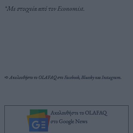
*Με στοιχεία από τον Εconomist.
➪
Ακολουθήστε το OLAFAQ στο
Facebook
,
Bluesky
και
Inst
agram
.
Ακολουθήστε το OLAFAQ
στο Google News