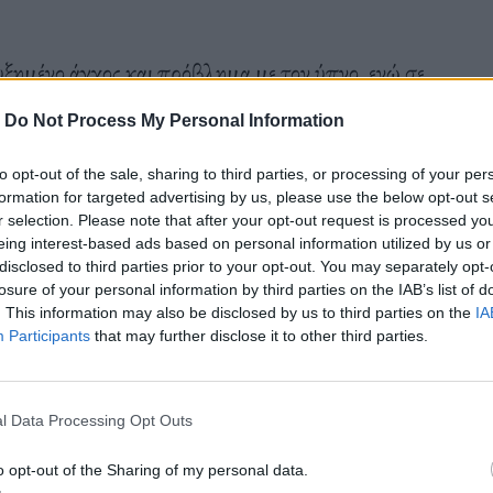
υξημένο άγχος και πρόβλημα με τον ύπνο, ενώ σε
α να πίνουν περισσότερους καφέδες από τα
-
Do Not Process My Personal Information
ΠΟΥ δεν θεωρεί πλέον τον καφέ
καρκινογόνο
(μέχρι
to opt-out of the sale, sharing to third parties, or processing of your per
formation for targeted advertising by us, please use the below opt-out s
r selection. Please note that after your opt-out request is processed y
eing interest-based ads based on personal information utilized by us or
ατανάλωση καφέ θα φέρει περισσότερα οφέλη παρά
disclosed to third parties prior to your opt-out. You may separately opt-
losure of your personal information by third parties on the IAB’s list of
α να πιείτε τον καφέ σας. Κάποιοι ευεργετικοί και
. This information may also be disclosed by us to third parties on the
IA
Participants
that may further disclose it to other third parties.
l Data Processing Opt Outs
o opt-out of the Sharing of my personal data.