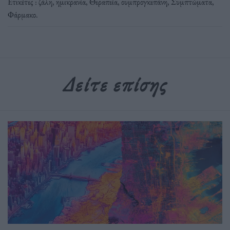
Ετικέτες :
ζάλη
,
ημικρανία
,
Θεραπεία
,
ουμπρογκεπάνη
,
Συμπτώματα
,
Φάρμακο
.
Δείτε επίσης