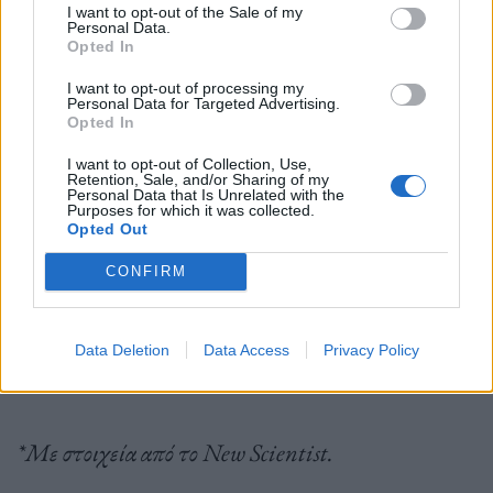
I want to opt-out of the Sale of my
«
Αυτή η έρευνα δείχνει τη δυνατότητα των
Personal Data.
Opted In
θεραπειών για την ημικρανία να μειώσουν τα
I want to opt-out of processing my
πρώιμα συμπτώματα, καθώς και να αποτρέψουν τη
Personal Data for Targeted Advertising.
Opted In
βασική φάση πονοκεφάλου της κρίσης
» εξηγεί ο
I want to opt-out of Collection, Use,
Ρομπ Μιούζικ
, επικεφαλής του οργανισμού The
Retention, Sale, and/or Sharing of my
Personal Data that Is Unrelated with the
Migraine Trust στο Ηνωμένο Βασίλειο.
Purposes for which it was collected.
Opted Out
«
Ανυπομονούμε να δούμε περισσότερα δεδομένα σε
CONFIRM
αυτόν τον τομέα, ώστε να μειωθεί ο αντίκτυπος της
ημικρανίας για τουλάχιστον 1 στα 7 άτομα που ζουν
Data Deletion
Data Access
Privacy Policy
με την πάθηση
».
*Με στοιχεία από το Νew Scientist.