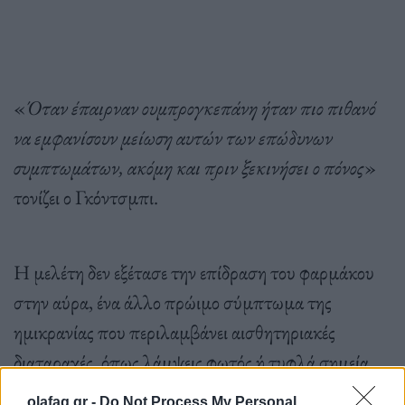
«
Όταν έπαιρναν ουμπρογκεπάνη ήταν πιο πιθανό
να εμφανίσουν μείωση αυτών των επώδυνων
συμπτωμάτων, ακόμη και πριν ξεκινήσει ο πόνος
»
τονίζει ο Γκόντσμπι.
Η μελέτη δεν εξέτασε την επίδραση του φαρμάκου
στην αύρα, ένα άλλο πρώιμο σύμπτωμα της
ημικρανίας που περιλαμβάνει αισθητηριακές
διαταραχές, όπως λάμψεις φωτός ή τυφλά σημεία
στην όραση.
olafaq.gr -
Do Not Process My Personal