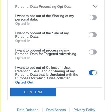
προβλήματα όρασης με την πάροδο του χρόνου, δεν
Personal Data Processing Opt Outs
υπάρχουν αδιάσειστα στοιχεία που να
επιβεβαιώνουν ότι αυτό συμβαίνει με τυπικές
I want to opt-out of the Sharing of my
personal data.
εκθέσεις ανθρώπων σε “μπλε φως”, δήλωσε ο Dr.
Opted In
Ehrlich. Επίσης, δεν υπάρχουν αποδείξεις ότι η
I want to opt-out of the Sale of my
Personal Data.
χρήση γυαλιών που εμποδίζουν το “μπλε φως” θα
Opted In
βελτιώσει την υγεία των ματιών, πρόσθεσε.
I want to opt-out of processing my
Personal Data for Targeted Advertising.
Opted In
I want to opt-out of Collection, Use,
Retention, Sale, and/or Sharing of my
Personal Data that Is Unrelated with the
Purposes for which it was collected.
Opted Out
CONFIRM
Data Deletion
Data Access
Privacy Policy