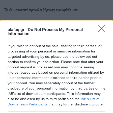
Το κλιματιστικό προκαλεί ξήρανση των οφθαλμών
Σωστό. Οι ξηροί οφθαλμοί μπορούν να προκληθούν
olafaq.gr -
Do Not Process My Personal
από διάφορους παράγοντες, συμπεριλαμβανομένου
Information
του αέρα του κλιματιστικού, αλλά και της μακράς
If you wish to opt-out of the sale, sharing to third parties, or
χρήσης υπολογιστή, της κούρασης και των
processing of your personal or sensitive information for
αλλεργιών.
targeted advertising by us, please use the below opt-out
section to confirm your selection. Please note that after your
opt-out request is processed you may continue seeing
Ακόμη και λίγο “μπλε φως” από τις οθόνες είναι επιβλαβές για τα μάτια
interest-based ads based on personal information utilized by
σου
us or personal information disclosed to third parties prior to
your opt-out. You may separately opt-out of the further
Λάθος. Ενώ ορισμένες έρευνες έχουν διαπιστώσει ότι
disclosure of your personal information by third parties on the
IAB’s list of downstream participants. This information may
η έκθεση στο μπλε φως μπορεί να βλάψει τον
also be disclosed by us to third parties on the
IAB’s List of
αμφιβληστροειδή και ενδεχομένως να προκαλέσει
Downstream Participants
that may further disclose it to other
third parties.