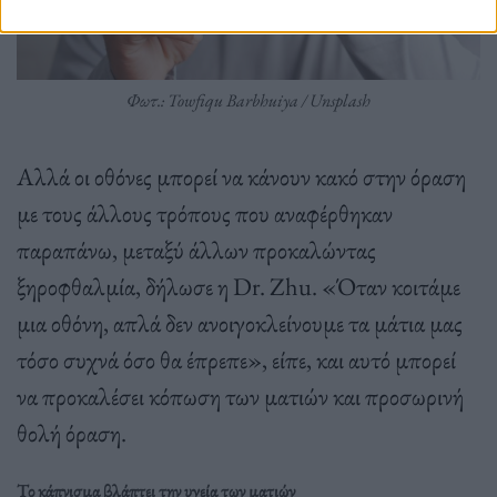
Φωτ.: Towfiqu Barbhuiya / Unsplash
Αλλά οι οθόνες μπορεί να κάνουν κακό στην όραση
με τους άλλους τρόπους που αναφέρθηκαν
παραπάνω, μεταξύ άλλων προκαλώντας
ξηροφθαλμία, δήλωσε η Dr. Zhu. «Όταν κοιτάμε
μια οθόνη, απλά δεν ανοιγοκλείνουμε τα μάτια μας
τόσο συχνά όσο θα έπρεπε», είπε, και αυτό μπορεί
να προκαλέσει κόπωση των ματιών και προσωρινή
θολή όραση.
Το κάπνισμα βλάπτει την υγεία των ματιών