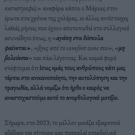
καταστροφές»
αναφέρει κάπου ο Μάρκες στον
έρωτα στα χρόνια της χολέρας, κι άλλες αντίστοιχες
λαϊκές ρήσεις που έχουν αποτυπωθεί στο συλλογικό
ασυνείδητο όπως, η «
αγάπη στα δύσκολα
φαίνεται»
, «
βγες από το
comfort
zone
σου
», «
μη
βολεύεσαι
» και πάει λέγοντας. Και καμιά φορά
σκέφτομαι ότι
ίσως εμάς τους ανθρώπους κάτι μας
τέρπει στο ανικανοποίητο, την αυτολύπηση και την
τραγωδία, αλλά νομίζω ότι ήρθε ο καιρός να
αναστοχαστούμε αυτό το ανορθολογικό μοτίβο.
Σήμερα, στο 2023, το μέλλον μοιάζει εξαιρετικά
αβέβαιο και σίγουρα μας προκαλεί υπερβολικό