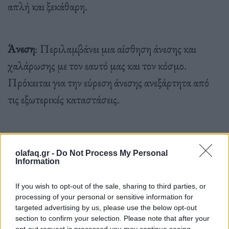
απλή και ξεκάθαρη.
Άνεση
: Περιλαμβάνει μια αίσθηση άνεσης και
χαλάρωσης με τον εαυτό μας και τον κόσμο.
Πρόκειται για την εύρεση άνεσης ανεξάρτητα από
τις εξωτερικές καταστάσεις.
Αβίαστη
: Η ευκολία συνεπάγεται την απουσία
olafaq.gr -
Do Not Process My Personal
υπερβολικής προσπάθειας ή καταβολής δύναμης
Information
όταν σχετιζόμαστε με τη ζωή, τους ανθρώπους και
If you wish to opt-out of the sale, sharing to third parties, or
τον εαυτό μας.
processing of your personal or sensitive information for
targeted advertising by us, please use the below opt-out
section to confirm your selection. Please note that after your
opt-out request is processed you may continue seeing