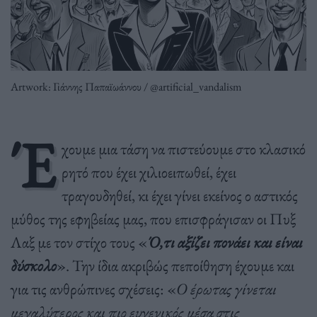
Artwork: Γιάννης Παπαϊωάννου / @artificial_vandalism
Έ
χουμε μια τάση να πιστεύουμε στο κλασικό
ρητό που έχει χιλιοειπωθεί, έχει
τραγουδηθεί, κι έχει γίνει εκείνος ο αστικός
μύθος της εφηβείας μας, που επισφράγισαν οι Πυξ
Λαξ με τον στίχο τους «
Ό,τι αξίζει πονάει και είναι
δύσκολο
». Την ίδια ακριβώς πεποίθηση έχουμε και
για τις ανθρώπινες σχέσεις: «
Ο έρωτας γίνεται
μεγαλύτερος και πιο ευγενικός μέσα στις