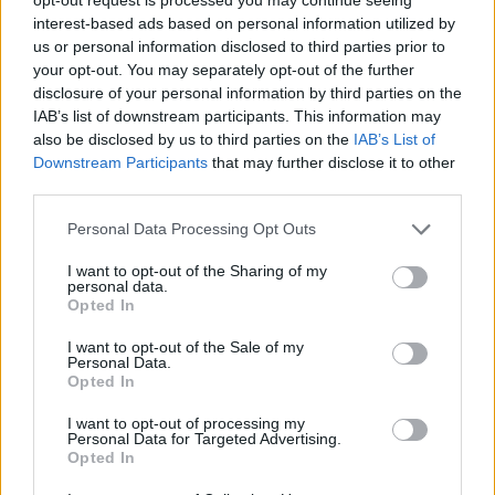
Ροή
: Σχετίζεται με την κατάσταση συγχρώτισης με
interest-based ads based on personal information utilized by
τη ροή του ποταμού της ζωής και όχι ενάντια σε
us or personal information disclosed to third parties prior to
your opt-out. You may separately opt-out of the further
αυτό.
disclosure of your personal information by third parties on the
IAB’s list of downstream participants. This information may
also be disclosed by us to third parties on the
IAB’s List of
Downstream Participants
that may further disclose it to other
Φυσικότητα
: Η ευκολία μπορεί επίσης να συνδεθεί
third parties.
με κάτι που μοιάζει φυσικό και μη επιβεβλημένο,
Personal Data Processing Opt Outs
σαν να συμβαίνει αβίαστα και οργανικά. Αυτό
I want to opt-out of the Sharing of my
μπορεί να είναι οι σχέσεις μας, τα ταλέντα ή οι
personal data.
Opted In
δεξιότητές μας.
I want to opt-out of the Sale of my
Personal Data.
Opted In
I want to opt-out of processing my
Personal Data for Targeted Advertising.
Opted In