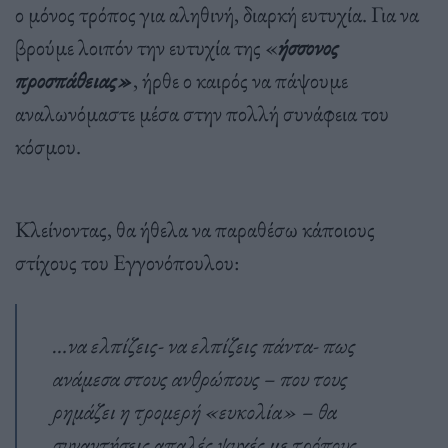
ο μόνος τρόπος για αληθινή, διαρκή ευτυχία. Για να
βρούμε λοιπόν την ευτυχία της «
ήσσονος
προσπάθειας»
, ήρθε ο καιρός να πάψουμε
αναλωνόμαστε μέσα στην πολλή συνάφεια του
κόσμου.
Κλείνοντας, θα ήθελα να παραθέσω κάποιους
στίχους του Εγγονόπουλου:
…να ελπίζεις- να ελπίζεις πάντα- πως
ανάμεσα στους ανθρώπους – που τους
ρημάζει η τρομερή «ευκολία» – θα
συναντήσεις απαλές ψυχές με τρόπους