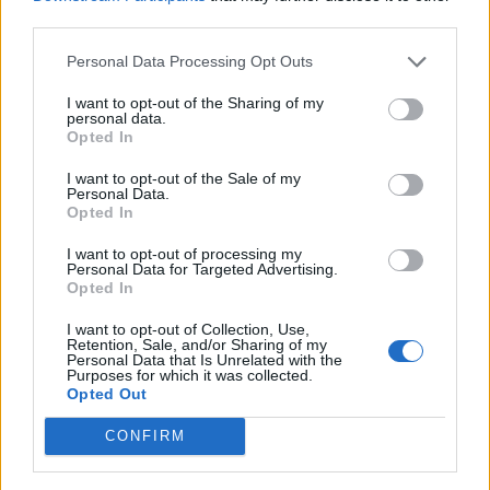
ακριβώς λειτουργεί και της προσωπικότητάς μας
third parties.
που δε γνωρίζουμε πλήρως τι εκτάσεις έχει, ανοίγει
Personal Data Processing Opt Outs
τη διόδο για μια όχι και τόσο αμοιβαία ανταλλαγή
I want to opt-out of the Sharing of my
δεδομένων για να έχουμε πρόσβαση σε ένα
personal data.
Opted In
προσαρμοσμένο στην εικόνα μας περιεχόμενο.
I want to opt-out of the Sale of my
Personal Data.
Opted In
I want to opt-out of processing my
Personal Data for Targeted Advertising.
Οι ερευνητές της μελέτης παρατήρησαν επίσης ένα
Opted In
παράδοξο: οι έφηβοι αν και, σύμφωνα με τους
I want to opt-out of Collection, Use,
Retention, Sale, and/or Sharing of my
ισχυρισμούς τους, πιστεύουν ότι το content που
Personal Data that Is Unrelated with the
Purposes for which it was collected.
τους τροφοδότησε ο αλγόριθμος και δεν ταιριάζει
Opted Out
στην προσωπικότητά τους είναι απλώς μια
CONFIRM
δυσλειτουργία, είναι
ψυχικά επιρρεπείς
σε αυτό