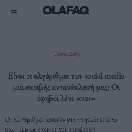
Μετάβαση
στο
περιεχόμενο
Τρόπος Ζωής
Είναι οι αλγόριθμοι των social media
μια ακριβής αντανάκλασή μας; Οι
έφηβοι λένε «ναι»
Οι αλγόριθμοι ασκούν μια γοητεία επάνω
μας, κυρίως εκείνοι που παρέχουν