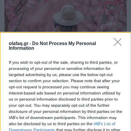
olafaq.gr -
Do Not Process My Personal
Information
If you wish to opt-out of the sale, sharing to third parties, or
Εικονογράφηση: @artificial_vandalism
processing of your personal or sensitive information for
targeted advertising by us, please use the below opt-out
section to confirm your selection. Please note that after your
Είναι αλήθεια πως
οι αλγόριθμοι ασκούν μια γοητεία
opt-out request is processed you may continue seeing
interest-based ads based on personal information utilized by
επάνω μας
, κυρίως εκείνοι που παρέχουν
us or personal information disclosed to third parties prior to
περιεχόμενο «για εμάς» όπως του TikTok, ωστόσο,
your opt-out. You may separately opt-out of the further
disclosure of your personal information by third parties on the
και αυτή η (με)εθιστική έλξη της αλληλεπίδρασης
IAB’s list of downstream participants. This information may
μεταξύ ενός αλγορίθμου που δεν ξέρουμε πώς
also be disclosed by us to third parties on the
IAB’s List of
Downstream Participants
that may further disclose it to other