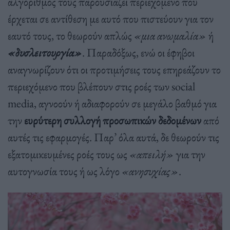
αλγόριθμος τους παρουσιάζει περιεχόμενο που
έρχεται σε αντίθεση με αυτό που πιστεύουν για τον
εαυτό τους, το θεωρούν απλώς
«μια ανωμαλία»
ή
«δυσλειτουργία»
. Παραδόξως, ενώ οι έφηβοι
αναγνωρίζουν ότι οι προτιμήσεις τους επηρεάζουν το
περιεχόμενο που βλέπουν στις ροές των social
media, αγνοούν ή αδιαφορούν σε μεγάλο βαθμό για
την
ευρύτερη συλλογή προσωπικών δεδομένων
από
αυτές τις εφαρμογές. Παρ’ όλα αυτά, δε θεωρούν τις
εξατομικευμένες ροές τους ως
«απειλή»
για την
αυτογνωσία τους ή ως λόγο
«ανησυχίας»
.