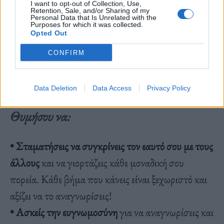
συναίσθημα· συχνά είναι αντανάκλαση των
I want to opt-out of Collection, Use,
Retention, Sale, and/or Sharing of my
συνηθειών που καλλιεργείς. Όπως οι τρεις
Personal Data that Is Unrelated with the
Purposes for which it was collected.
Opted Out
παραπάνω που υπομονομεύουν τη χαρά σου χωρίς
να το συνειδητοποιείς. Ωστόσο, με μερικές
CONFIRM
συνειδητές αλλαγές, μπορείς να απελευθερωθείς
από αυτά τα μοτίβα.
Data Deletion
Data Access
Privacy Policy
Θυμήσου να:
• Σταματήσεις να συγκρίνεις τον εαυτό σου με τους
άλλους
και να γιορτάζεις κάθε μοναδική σου
πορεία. Κάθε βήμα που κάνεις είναι ξεχωριστό και
αξίζει να το αναγνωρίσεις!
• Ασκείς την ευγνωμοσύνη
για να αναγνωρίσεις και