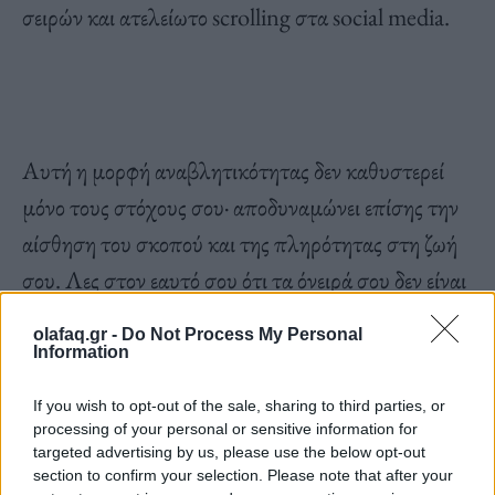
σειρών και ατελείωτο scrolling στα social media.
Αυτή η μορφή αναβλητικότητας δεν καθυστερεί
μόνο τους στόχους σου· αποδυναμώνει επίσης την
αίσθηση του σκοπού και της πληρότητας στη ζωή
σου. Λες στον εαυτό σου ότι τα όνειρά σου δεν είναι
προτεραιότητα όταν αναβάλλεις ό,τι έχει
olafaq.gr -
Do Not Process My Personal
πραγματική σημασία. Με τον καιρό, αυτή η
Information
συνήθεια δημιουργεί μια αίσθηση δυσαρέσκειας
If you wish to opt-out of the sale, sharing to third parties, or
που βαραίνει την ευτυχία σου.
processing of your personal or sensitive information for
targeted advertising by us, please use the below opt-out
section to confirm your selection. Please note that after your