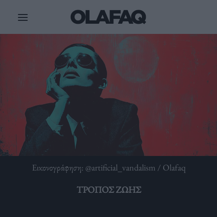
Μετάβαση
στο
περιεχόμενο
Εικονογράφηση: @artificial_vandalism / Olafaq
ΤΡΌΠΟΣ ΖΩΉΣ