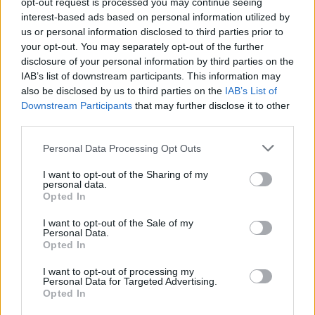
opt-out request is processed you may continue seeing
Συμβουλή:
Καθόρισε έναν σημαντικό στόχο ή έργο
interest-based ads based on personal information utilized by
us or personal information disclosed to third parties prior to
κάθε μέρα και αφιέρωσε τουλάχιστον 20 λεπτά σε
your opt-out. You may separately opt-out of the further
αυτό. Σπάσε τους μεγάλους στόχους σε μικρότερα,
disclosure of your personal information by third parties on the
IAB’s list of downstream participants. This information may
διαχειρίσιμα βήματα. Καθώς προχωράς, θα νιώθεις
also be disclosed by us to third parties on the
IAB’s List of
μια αίσθηση επιτυχίας και δυναμικής που θα
Downstream Participants
that may further disclose it to other
third parties.
ανυψώνει το πνεύμα σου και θα σε κρατά
Personal Data Processing Opt Outs
συγκεντρωμένο.
I want to opt-out of the Sharing of my
personal data.
Opted In
Χτίζοντας μια πιο χαρούμενη
I want to opt-out of the Sale of my
Personal Data.
Opted In
καθημερινότητα
I want to opt-out of processing my
Personal Data for Targeted Advertising.
Η ευτυχία δεν είναι απλώς ένα φευγαλέο
Opted In