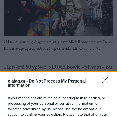
O David Bowie ως Ziggy Stardust, με τον Mick Ronson και τον Trevor
Bolder, στην τηλεοπτική σειρά της Granada "Lift Off", το 1972.
Πριν από 50 χρόνια, ο David Bowie «γέννησε» και
κατόπιν «σκότωσε» τον ψηλό, λεπτό και ανδρόγυνο
Αρειανό που ήρθε από το διάστημα για να σώσει την
olafaq.gr -
Do Not Process My Personal
Information
ανθρωπότητα.
If you wish to opt-out of the sale, sharing to third parties, or
processing of your personal or sensitive information for
Διαβάστε περισσότερα
→
targeted advertising by us, please use the below opt-out
section to confirm your selection. Please note that after your