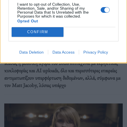
I want to opt-out of Collection, Use,
Retention, Sale, and/or Sharing of my
Personal Data that Is Unrelated with the
Μουσική
Purposes for which it was collected.
Opted Out
Η Μουσική Βιομηχανία το 2026: Από τη
στρατηγική της αφθονίας στη συστημική
CONFIRM
εντροπία
26.05.26
Data Deletion
Data Access
Privacy Policy
Καθώς η μουσική αγορά του 2026 επιταχύνει με εκρηκτικές
κυκλοφορίες και AI uploads, όλο και περισσότερες εταιρείες
αντιμετωπίζουν υπερφόρτωση δεδομένων, αλλά, σύμφωνα με
τον Matt Jacoby, λύσεις υπάρχο