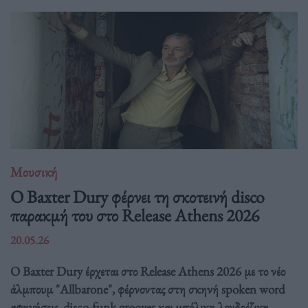
Μουσική
Ο Baxter Dury φέρνει τη σκοτεινή disco
παρακμή του στο Release Athens 2026
20.05.26
Ο Baxter Dury έρχεται στο Release Athens 2026 με το νέο
άλμπουμ "Allbarone", φέρνοντας στη σκηνή spoken word
αφηγήσεις, disco-funk grooves και μπόλικη λονδρέζικη