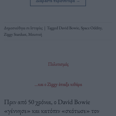
Διαβάστε περισσότερα
→
Δημοσιεύθηκε σε
Ιστορίες
|
Tagged
David Bowie
,
Space Oddity
,
Ziggy Stardust
,
Μουσική
Πολιτισμός
…και ο Ziggy έπαιξε κιθάρα
Πριν από 50 χρόνια, ο David Bowie
«γέννησε» και κατόπιν «σκότωσε» τον