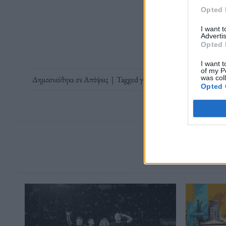
Opted 
Διαβάστε 
I want 
Advertis
Opted 
I want t
of my P
was col
Δημοσιεύθηκε σε
Απόψεις
|
Tagged
γιορτές για δύο
,
ζευγάρια τα 
Opted 