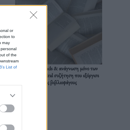
sonal or
ection to
ou may
 personal
out of the
 downstream
B’s List of
BookTok trends & ανάγνωση μόνο των
διαλόγων: Η viral συζήτηση που εξόργισε
τους βιβλιοφάγους