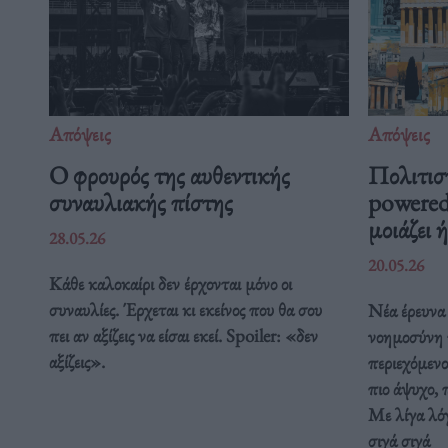
Απόψεις
Απόψεις
O φρουρός της αυθεντικής
Πολιτισ
συναυλιακής πίστης
powered
μοιάζει 
28.05.26
20.05.26
Κάθε καλοκαίρι δεν έρχονται μόνο οι
συναυλίες. Έρχεται κι εκείνος που θα σου
Νέα έρευνα 
πει αν αξίζεις να είσαι εκεί. Spoiler: «δεν
νοημοσύνη τ
αξίζεις».
περιεχόμενο
πιο άψυχο, 
Με λίγα λόγ
σιγά σιγά