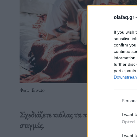
olafaq.gr 
If you wish 
sensitive in
confirm you
continue se
information 
further disc
participants
Downstream 
Φωτ.: Envato
Persona
Σχεδιάζετε κιόλας τα πρώτα σας κοινά 
I want t
Opted 
στιγμές.
I want t