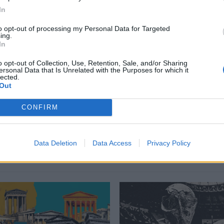
In
περισσότερα
→
to opt-out of processing my Personal Data for Targeted
ing.
In
o opt-out of Collection, Use, Retention, Sale, and/or Sharing
ersonal Data that Is Unrelated with the Purposes for which it
lected.
Χριστούγεννα
,
Χριστούγεννα
Out
CONFIRM
Δείτε επίσης
Data Deletion
Data Access
Privacy Policy