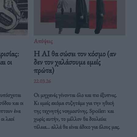
Απόψεις
ρισίας:
Η AI θα σώσει τον κόσμο (αν
ι οι
δεν τον χαλάσουμε εμείς
πρώτα)
22.03.26
υπόσχεται
Οι μηχανές γίνονται όλο και πιο έξυπνες.
σόδου και οι
Κι εμείς ακόμα συζητάμε για την ηθική
ύπτουν ένα
της τεχνητής νοημοσύνης. Spoiler: και
οι λαοί
χωρίς αυτήν, το μέλλον θα δουλεύει
τέλεια... αλλά θα είναι άδικο για όλους μας.