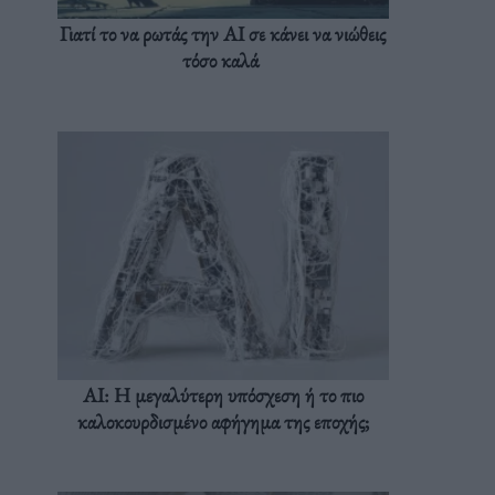
Γιατί το να ρωτάς την AI σε κάνει να νιώθεις
τόσο καλά
AI: Η μεγαλύτερη υπόσχεση ή το πιο
καλοκουρδισμένο αφήγημα της εποχής;