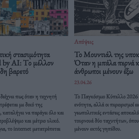
Απόψεις
τική στασιμότητα
Το Μουντιάλ της υποκ
 by AI: Tο μέλλον
Όταν η μπάλα περνά κα
ήδη βαρετό
άνθρωποι μένουν έξω
23.04.26
δείχνει πως όταν η τεχνητή
Το Παγκόσμιο Κύπελλο 2026 
ρέφεται με δικό της
ενότητα, αλλά οι περιορισμοί ει
, καταλήγει να παράγει όλο και
γεωπολιτικές εντάσεις αποκαλ
προβλέψιμο και μέτριο υλικό.
τουρνουά δύο ταχυτήτων, όπου 
ια, το internet μετατρέπεται
μένουν εκτός γηπέδου.