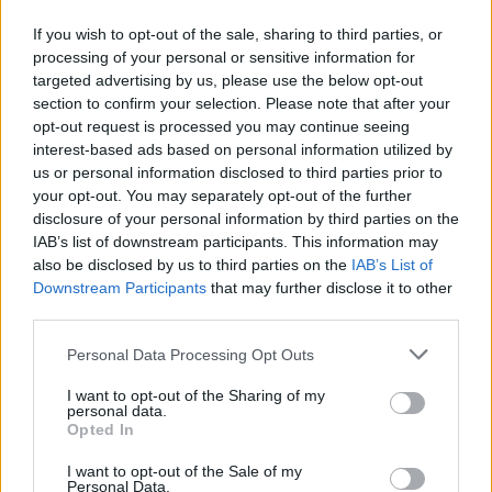
Hadid Architects
,
αμμόλοφοι
,
αρχιτεκτονική
,
έρημος
If you wish to opt-out of the sale, sharing to third parties, or
processing of your personal or sensitive information for
targeted advertising by us, please use the below opt-out
section to confirm your selection. Please note that after your
opt-out request is processed you may continue seeing
Πολιτισμός
interest-based ads based on personal information utilized by
us or personal information disclosed to third parties prior to
your opt-out. You may separately opt-out of the further
disclosure of your personal information by third parties on the
Κέντρο πολιτισμού στη Χσιάν της Κίνας από τo γραφείο
IAB’s list of downstream participants. This information may
also be disclosed by us to third parties on the
IAB’s List of
Zaha Hadid Architects
Downstream Participants
that may further disclose it to other
third parties.
To Jinghe New City εξελίσσεται σε κέντρο
Personal Data Processing Opt Outs
για την ανάπτυξη βιομηχανιών που
I want to opt-out of the Sharing of my
personal data.
εστιάζουν στη νέα ενέργεια, τα υλικά, την
Opted In
τεχνητή νοημοσύνη και την αεροδιαστημική.
I want to opt-out of the Sale of my
Personal Data.