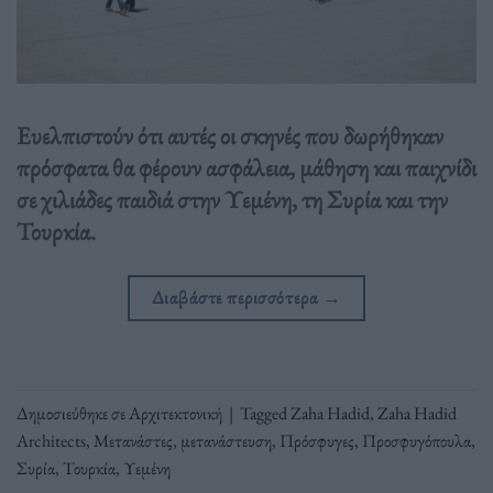
Ευελπιστούν ότι αυτές οι σκηνές που δωρήθηκαν
πρόσφατα θα φέρουν ασφάλεια, μάθηση και παιχνίδι
σε χιλιάδες παιδιά στην Υεμένη, τη Συρία και την
Τουρκία.
Διαβάστε περισσότερα
→
Δημοσιεύθηκε σε
Αρχιτεκτονική
|
Tagged
Zaha Hadid
,
Zaha Hadid
Architects
,
Μετανάστες
,
μετανάστευση
,
Πρόσφυγες
,
Προσφυγόπουλα
,
Συρία
,
Τουρκία
,
Υεμένη