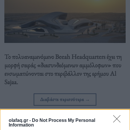
Το πολυαναμενόμενο Beeah Headquarters έχει τη
μορφή σειράς «διασυνδεόμενων αμμόλοφων» που
ενσωματώνονται στο περιβάλλον της ερήμου Al
Sajaa.
Διαβάστε περισσότερα
→
olafaq.gr -
Do Not Process My Personal
Information
Δημοσιεύθηκε σε
Αρχιτεκτονική
|
Tagged
Beeah Headquarters
,
Zaha