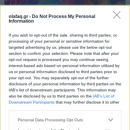
olafaq.gr -
Do Not Process My Personal
Information
If you wish to opt-out of the sale, sharing to third parties, or
processing of your personal or sensitive information for
Υγεία
targeted advertising by us, please use the below opt-out
Η ζέστη δεν είναι πια “καιρός”, είναι beta test
section to confirm your selection. Please note that after your
επιβίωσης
opt-out request is processed you may continue seeing
interest-based ads based on personal information utilized by
21.04.26
us or personal information disclosed to third parties prior to
your opt-out. You may separately opt-out of the further
disclosure of your personal information by third parties on the
Ξεχάστε το θερμόμετρο και το «πιες νεράκι». Η νέα ζέστη
IAB’s list of downstream participants. This information may
μετριέται στο πόσο γρήγορα λυγίζει το σώμα, ενώ οι πόλεις
also be disclosed by us to third parties on the
IAB’s List of
συνεχίζουν να λειτουργούν σαν να βρισκόμαστε ακόμη στο
Downstream Participants
that may further disclose it to other
1994 και περιμένουμε αεράκι.
third parties.
Personal Data Processing Opt Outs