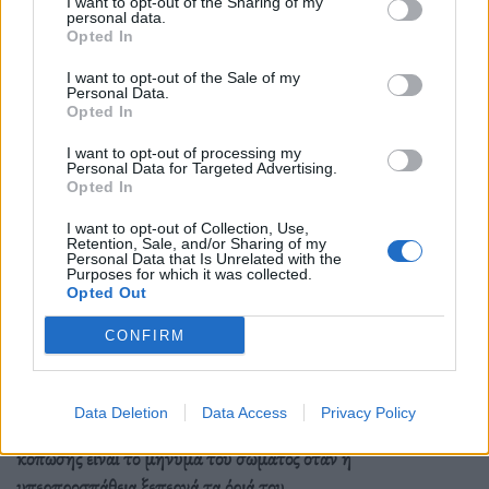
I want to opt-out of the Sharing of my
personal data.
Opted In
I want to opt-out of the Sale of my
Personal Data.
Opted In
I want to opt-out of processing my
Personal Data for Targeted Advertising.
Opted In
I want to opt-out of Collection, Use,
Υγεία
Retention, Sale, and/or Sharing of my
Personal Data that Is Unrelated with the
Κάταγμα κόπωσης: O αθόρυβος
Purposes for which it was collected.
Opted Out
τραυματισμός που σε σταματά πριν το
καταλάβεις
CONFIRM
11.04.26
Data Deletion
Data Access
Privacy Policy
Δεν έρχεται με θόρυβο, αλλά με επιμονή· το κάταγμα
κόπωσης είναι το μήνυμα του σώματος όταν η
υπερπροσπάθεια ξεπερνά τα όριά του.