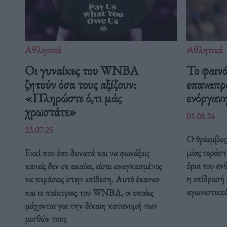
Αθλητικά
Αθλητικά
Οι γυναίκες του WNBA
Το φαιν
ζητούν όσα τους αξίζουν:
επαναπρο
«Πληρώστε ό,τι μάς
ενόργαν
χρωστάτε»
01.08.24
23.07.25
Ο θρίαμβος,
μίας τεράστ
Εκεί που όσο δυνατά και να φωνάξεις
όρια του αν
κανείς δεν σε ακούει, είσαι αναγκασμένος
η επίδρασή 
να περάσεις στην επίθεση. Αυτό έκαναν
αγωνιστικού
και οι παίκτριες του WNBA, οι οποίες
μάχονται για την δίκαιη κατανομή των
μισθών τους