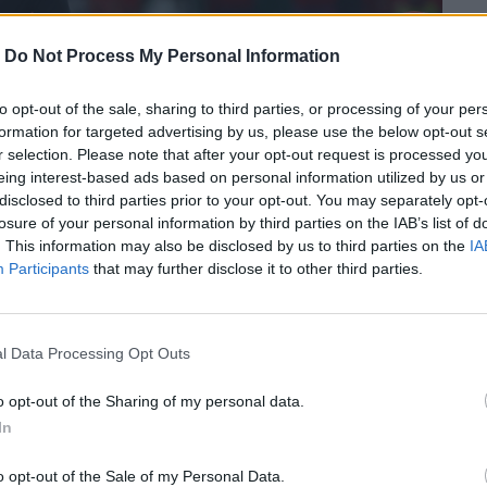
-
Do Not Process My Personal Information
to opt-out of the sale, sharing to third parties, or processing of your per
formation for targeted advertising by us, please use the below opt-out s
r selection. Please note that after your opt-out request is processed y
eing interest-based ads based on personal information utilized by us or
disclosed to third parties prior to your opt-out. You may separately opt-
losure of your personal information by third parties on the IAB’s list of
. This information may also be disclosed by us to third parties on the
IA
Participants
that may further disclose it to other third parties.
, μετά την Ισπανία, την οποία απέκλεισε
ι την Πορτογαλία, η οποία ξεκίνησε τον
l Data Processing Opt Outs
ντο.
o opt-out of the Sharing of my personal data.
In
περισσότερα
→
o opt-out of the Sale of my Personal Data.