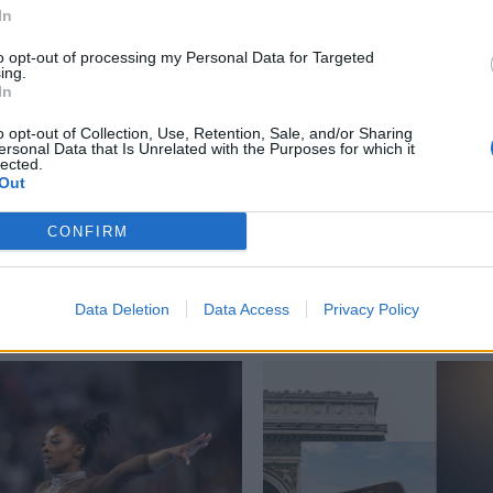
In
to opt-out of processing my Personal Data for Targeted
ing.
In
,
Κριστιάνο Ρονάλντο
,
Μαρόκο
,
Ουαλίντ Ρεγκραγκούι
,
Πορτογαλία
,
o opt-out of Collection, Use, Retention, Sale, and/or Sharing
ersonal Data that Is Unrelated with the Purposes for which it
lected.
Out
CONFIRM
Δείτε επίσης
Data Deletion
Data Access
Privacy Policy