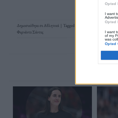
Opted 
I want 
Advertis
Opted 
Δημοσιεύθηκε σε
Αθλητικά
|
Tagged
Yassine Bounou
,
Εν Νεσίρι
Φερνάντο Σάντος
I want t
of my P
was col
Opted 