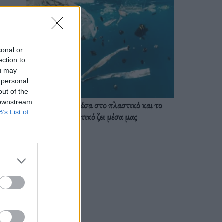
sonal or
ection to
ou may
 personal
out of the
 downstream
Ζούμε ήδη μέσα στο πλαστικό και το
B’s List of
πλαστικό ζει μέσα μας