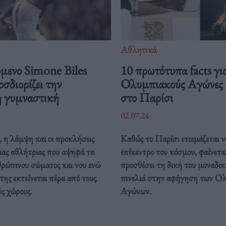
Αθλητικά
όμενο Simone Biles
10 πρωτότυπα facts γι
σδιορίζει την
Ολυμπιακούς Αγώνες
η γυμναστική
στο Παρίσι
02.07.24
 η λάμψη και οι προκλήσεις
Καθώς το Παρίσι ετοιμάζεται ν
ιας αθλήτριας που αψηφά τα
επίκεντρο του κόσμου, φαίνεται
θρώπινου σώματος και νου ενώ
προσθέσει τη δική του μοναδι
της εκτείνεται πέρα από τους
πινελιά στην αφήγηση των Ο
ς χώρους.
Αγώνων.