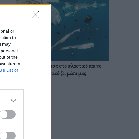
sonal or
ection to
ou may
 personal
out of the
 downstream
Ζούμε ήδη μέσα στο πλαστικό και το
B’s List of
πλαστικό ζει μέσα μας