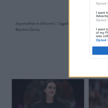
Opted 
I want 
Advertis
Opted 
Δημοσιεύθηκε σε
Αθλητικά
|
Tagged
Yassine Bounou
,
Εν Νεσίρι
Φερνάντο Σάντος
I want t
of my P
was col
Opted 