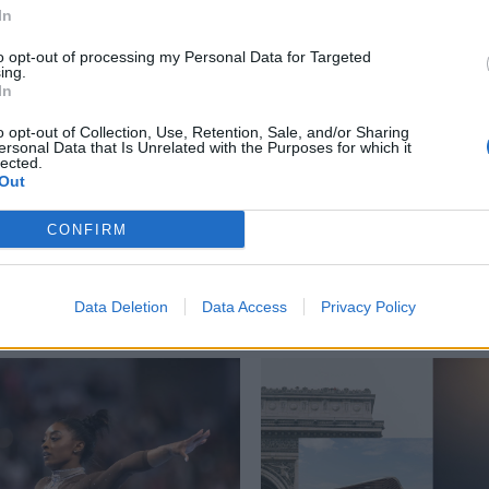
In
to opt-out of processing my Personal Data for Targeted
ing.
In
,
Κριστιάνο Ρονάλντο
,
Μαρόκο
,
Ουαλίντ Ρεγκραγκούι
,
Πορτογαλία
,
o opt-out of Collection, Use, Retention, Sale, and/or Sharing
ersonal Data that Is Unrelated with the Purposes for which it
lected.
Out
CONFIRM
Δείτε επίσης
Data Deletion
Data Access
Privacy Policy