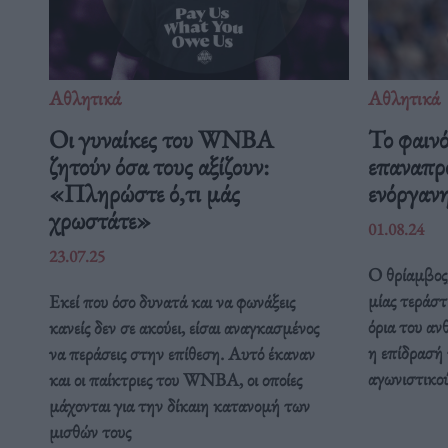
Αθλητικά
Αθλητικά
Οι γυναίκες του WNBA
Το φαιν
ζητούν όσα τους αξίζουν:
επαναπρο
«Πληρώστε ό,τι μάς
ενόργαν
χρωστάτε»
01.08.24
23.07.25
Ο θρίαμβος,
μίας τεράστ
Εκεί που όσο δυνατά και να φωνάξεις
όρια του αν
κανείς δεν σε ακούει, είσαι αναγκασμένος
η επίδρασή 
να περάσεις στην επίθεση. Αυτό έκαναν
αγωνιστικού
και οι παίκτριες του WNBA, οι οποίες
μάχονται για την δίκαιη κατανομή των
μισθών τους