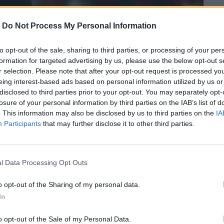
-
Do Not Process My Personal Information
to opt-out of the sale, sharing to third parties, or processing of your per
formation for targeted advertising by us, please use the below opt-out s
r selection. Please note that after your opt-out request is processed y
eing interest-based ads based on personal information utilized by us or
disclosed to third parties prior to your opt-out. You may separately opt-
losure of your personal information by third parties on the IAB’s list of
. This information may also be disclosed by us to third parties on the
IA
Participants
that may further disclose it to other third parties.
, μετά την Ισπανία, την οποία απέκλεισε
ι την Πορτογαλία, η οποία ξεκίνησε τον
l Data Processing Opt Outs
ντο.
o opt-out of the Sharing of my personal data.
In
περισσότερα
→
o opt-out of the Sale of my Personal Data.