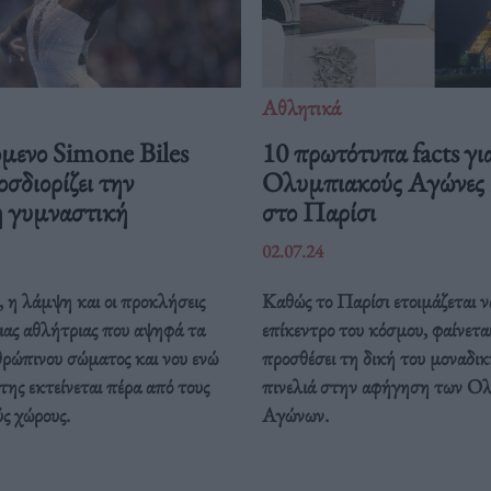
Αθλητικά
όμενο Simone Biles
10 πρωτότυπα facts γι
σδιορίζει την
Ολυμπιακούς Αγώνες
η γυμναστική
στο Παρίσι
02.07.24
 η λάμψη και οι προκλήσεις
Καθώς το Παρίσι ετοιμάζεται ν
ιας αθλήτριας που αψηφά τα
επίκεντρο του κόσμου, φαίνεται
θρώπινου σώματος και νου ενώ
προσθέσει τη δική του μοναδι
της εκτείνεται πέρα από τους
πινελιά στην αφήγηση των Ο
ς χώρους.
Αγώνων.