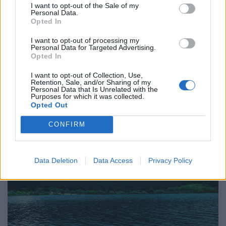
I want to opt-out of the Sale of my
Personal Data.
Η πιο σπάνια ανθρώπινη τέχνη σήμερα είναι
Opted In
να ακούς
I want to opt-out of processing my
Personal Data for Targeted Advertising.
27.07.26
Opted In
Η αποξένωση της σύγχρονης ζωής δεν γεννιέται μόνο από τη
I want to opt-out of Collection, Use,
Retention, Sale, and/or Sharing of my
μοναξιά, αλλά και από την απουσία ανθρώπων που μπορούν
Personal Data that Is Unrelated with the
πραγματικά να ακούσουν χωρίς να κρίνουν.
Purposes for which it was collected.
Opted Out
CONFIRM
Data Deletion
Data Access
Privacy Policy