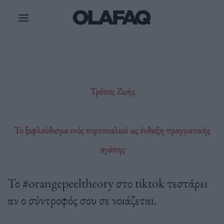
Μετάβαση
στο
περιεχόμενο
Τρόπος Ζωής
Το ξεφλούδισμα ενός πορτοκαλιού ως ένδειξη πραγματικής
αγάπης
Το #orangepeeltheory στο tiktok τεστάρει
αν ο σύντροφός σου σε νοιάζεται.