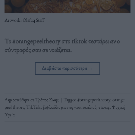
Artwork: Olafaq Staff
Το #orangepeeltheory στο tiktok τεστάρει αν ο
σύντροφός σου σε νοιάζεται.
Διαβάστε περισσότερα
→
Δημοσιεύθηκε σε
Τρόπος Ζωής
|
Tagged
#orangepeeltheory
,
orange
peel theory
,
TikTok
,
ξεφλούδισμα ενός πορτοκαλιού
,
τάσεις
,
Ψυχική
Υγεία