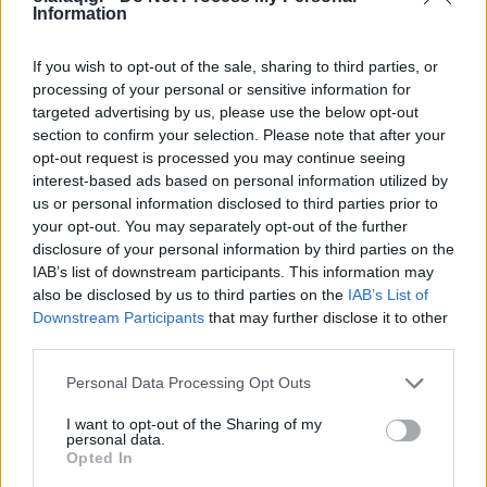
Information
27.07.26
If you wish to opt-out of the sale, sharing to third parties, or
Από τη δημιουργία σταθερής ρουτίνας μέχρι τη μείωση των
processing of your personal or sensitive information for
περισπασμών, η αυτοπειθαρχία είναι το κλειδί για τη συνέπεια,
targeted advertising by us, please use the below opt-out
την προσωπική ανάπτυξη και την επίτευξη κάθε σημαντικού
section to confirm your selection. Please note that after your
στόχου.
opt-out request is processed you may continue seeing
interest-based ads based on personal information utilized by
us or personal information disclosed to third parties prior to
your opt-out. You may separately opt-out of the further
disclosure of your personal information by third parties on the
IAB’s list of downstream participants. This information may
also be disclosed by us to third parties on the
IAB’s List of
Downstream Participants
that may further disclose it to other
third parties.
Personal Data Processing Opt Outs
I want to opt-out of the Sharing of my
personal data.
Opted In
Τρόπος Ζωής