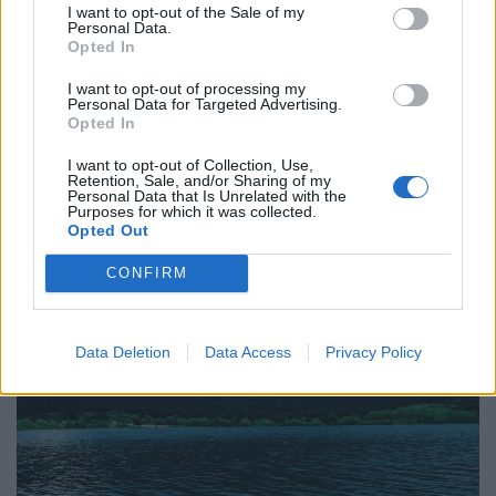
I want to opt-out of the Sale of my
Personal Data.
Η πιο σπάνια ανθρώπινη τέχνη σήμερα είναι
Opted In
να ακούς
I want to opt-out of processing my
Personal Data for Targeted Advertising.
27.07.26
Opted In
Η αποξένωση της σύγχρονης ζωής δεν γεννιέται μόνο από τη
I want to opt-out of Collection, Use,
Retention, Sale, and/or Sharing of my
μοναξιά, αλλά και από την απουσία ανθρώπων που μπορούν
Personal Data that Is Unrelated with the
πραγματικά να ακούσουν χωρίς να κρίνουν.
Purposes for which it was collected.
Opted Out
CONFIRM
Data Deletion
Data Access
Privacy Policy