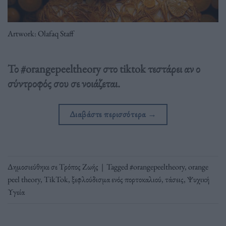
Artwork: Olafaq Staff
Το #orangepeeltheory στο tiktok τεστάρει αν ο
σύντροφός σου σε νοιάζεται.
Διαβάστε περισσότερα
→
Δημοσιεύθηκε σε
Τρόπος Ζωής
|
Tagged
#orangepeeltheory
,
orange
peel theory
,
TikTok
,
ξεφλούδισμα ενός πορτοκαλιού
,
τάσεις
,
Ψυχική
Υγεία