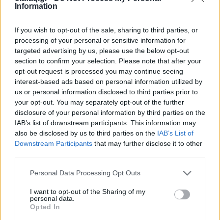
Information
27.07.26
If you wish to opt-out of the sale, sharing to third parties, or
Από τη δημιουργία σταθερής ρουτίνας μέχρι τη μείωση των
processing of your personal or sensitive information for
περισπασμών, η αυτοπειθαρχία είναι το κλειδί για τη συνέπεια,
targeted advertising by us, please use the below opt-out
την προσωπική ανάπτυξη και την επίτευξη κάθε σημαντικού
section to confirm your selection. Please note that after your
στόχου.
opt-out request is processed you may continue seeing
interest-based ads based on personal information utilized by
us or personal information disclosed to third parties prior to
your opt-out. You may separately opt-out of the further
disclosure of your personal information by third parties on the
IAB’s list of downstream participants. This information may
also be disclosed by us to third parties on the
IAB’s List of
Downstream Participants
that may further disclose it to other
third parties.
Personal Data Processing Opt Outs
I want to opt-out of the Sharing of my
personal data.
Opted In
Τρόπος Ζωής