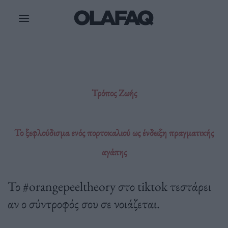
Μετάβαση
στο
περιεχόμενο
Τρόπος Ζωής
Το ξεφλούδισμα ενός πορτοκαλιού ως ένδειξη πραγματικής
αγάπης
Το #orangepeeltheory στο tiktok τεστάρει
αν ο σύντροφός σου σε νοιάζεται.