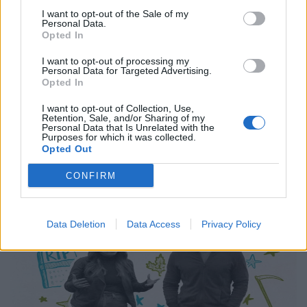
Βρικόλακες, κατάσκοποι και το τέλος του
I want to opt-out of the Sale of my
Personal Data.
κόσμου: Όσα φέρνει ο Ιούνιος στην
Opted In
COSMOTE TV
I want to opt-out of processing my
Personal Data for Targeted Advertising.
03.06.26
Opted In
Ο Μάικλ Φασμπέντερ επιστρέφει με τη δεύτερη σεζόν του
I want to opt-out of Collection, Use,
Retention, Sale, and/or Sharing of my
"The Agency", ο Τζέραρντ Μπάτλερ πρωταγωνιστεί στο
Personal Data that Is Unrelated with the
Purposes for which it was collected.
"Greenland: Migration", ενώ βρικόλακες, αστυνομικά
Opted Out
μυστήρια και αφιερώματα στη Μέριλιν Μονρόε κ
CONFIRM
Data Deletion
Data Access
Privacy Policy