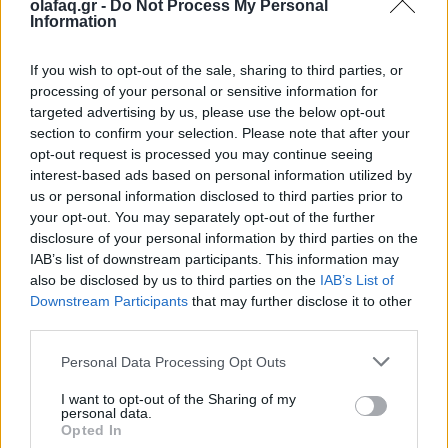
olafaq.gr -
Do Not Process My Personal
10.06.26
Information
Δέκα χρόνια μετά την κινηματογραφική μίνι σειρά που
If you wish to opt-out of the sale, sharing to third parties, or
σάρωσε υποψηφιότητες για Emmy, ο Τομ Χίντλστον και οι
processing of your personal or sensitive information for
δημιουργοί εξηγούν γιατί το "The Night Manager" άργησε να
targeted advertising by us, please use the below opt-out
section to confirm your selection. Please note that after your
επιστρέψει, πώς γεννήθηκε η 2η σεζόν
opt-out request is processed you may continue seeing
interest-based ads based on personal information utilized by
us or personal information disclosed to third parties prior to
your opt-out. You may separately opt-out of the further
disclosure of your personal information by third parties on the
IAB’s list of downstream participants. This information may
also be disclosed by us to third parties on the
IAB’s List of
Downstream Participants
that may further disclose it to other
third parties.
Personal Data Processing Opt Outs
I want to opt-out of the Sharing of my
personal data.
Opted In
TV