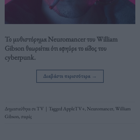
Το μυθιστόρημα Neuromancer του William
Gibson θεωρείται ότι εφηύρε το είδος του
cyberpunk.
Διαβάστε περισσότερα
→
Δημοσιεύθηκε σε
TV
|
Tagged
AppleTV+
,
Neuromancer
,
William
Gibson
,
σειρές