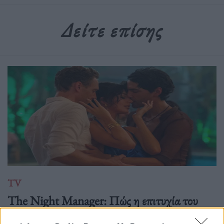
Δείτε επίσης
TV
The Night Manager: Πώς η επιτυχία του
BBC οδήγησε (επιτέλους) σε 2η και 3η σεζόν