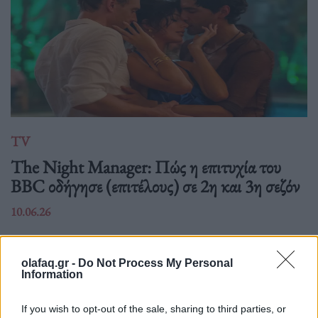
TV
The Night Manager: Πώς η επιτυχία του
BBC οδήγησε (επιτέλους) σε 2η και 3η σεζόν
10.06.26
Δέκα χρόνια μετά την κινηματογραφική μίνι σειρά που
σάρωσε υποψηφιότητες για Emmy, ο Τομ Χίντλστον και οι
olafaq.gr -
Do Not Process My Personal
Information
δημιουργοί εξηγούν γιατί το "The Night Manager" άργησε να
επιστρέψει, πώς γεννήθηκε η 2η σεζόν
If you wish to opt-out of the sale, sharing to third parties, or