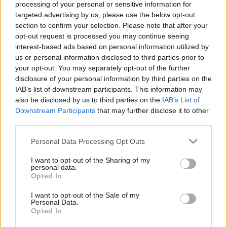
processing of your personal or sensitive information for
targeted advertising by us, please use the below opt-out
section to confirm your selection. Please note that after your
opt-out request is processed you may continue seeing
interest-based ads based on personal information utilized by
us or personal information disclosed to third parties prior to
your opt-out. You may separately opt-out of the further
disclosure of your personal information by third parties on the
IAB’s list of downstream participants. This information may
also be disclosed by us to third parties on the
IAB’s List of
Downstream Participants
that may further disclose it to other
third parties.
TV
Personal Data Processing Opt Outs
Βρικόλακες, κατάσκοποι και το τέλος του
I want to opt-out of the Sharing of my
κόσμου: Όσα φέρνει ο Ιούνιος στην
personal data.
Opted In
COSMOTE TV
I want to opt-out of the Sale of my
03.06.26
Personal Data.
Opted In
Ο Μάικλ Φασμπέντερ επιστρέφει με τη δεύτερη σεζόν του