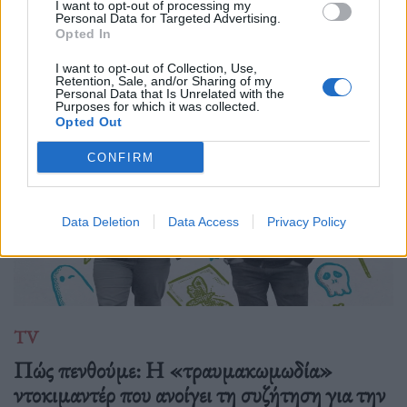
I want to opt-out of processing my
"The Agency", ο Τζέραρντ Μπάτλερ πρωταγωνιστεί στο
Personal Data for Targeted Advertising.
Opted In
"Greenland: Migration", ενώ βρικόλακες, αστυνομικά
μυστήρια και αφιερώματα στη Μέριλιν Μονρόε κ
I want to opt-out of Collection, Use,
Retention, Sale, and/or Sharing of my
Personal Data that Is Unrelated with the
Purposes for which it was collected.
Opted Out
CONFIRM
Data Deletion
Data Access
Privacy Policy
TV
Πώς πενθούμε: Η «τραυμακωμωδία»
ντοκιμαντέρ που ανοίγει τη συζήτηση για την