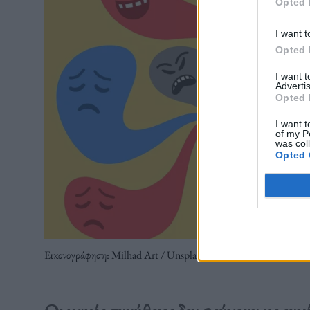
Opted 
I want t
Opted 
I want 
Advertis
Opted 
I want t
of my P
was col
Opted 
Εικονογράφηση: Milhad Art / Unsplash+