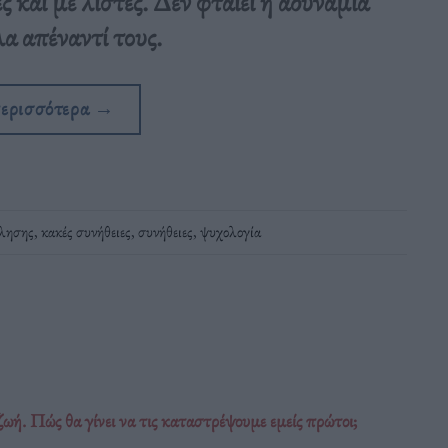
ς και με λίστες. Δεν φταίει η αδυναμία
λα απέναντί τους.
περισσότερα
→
έλησης
,
κακές συνήθειες
,
συνήθειες
,
ψυχολογία
ζωή. Πώς θα γίνει να τις καταστρέψουμε εμείς πρώτοι;