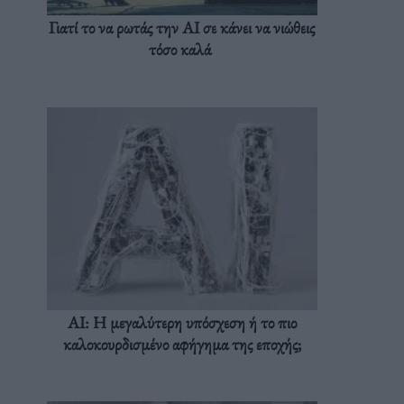
Γιατί το να ρωτάς την AI σε κάνει να νιώθεις
τόσο καλά
AI: Η μεγαλύτερη υπόσχεση ή το πιο
καλοκουρδισμένο αφήγημα της εποχής;