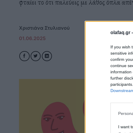
φταίει το ότι παλεύεις με λάθος όπλα απέ
Χριστιάνα Στυλιανού
olafaq.gr 
01.06.2025
If you wish 
sensitive in
confirm you
continue se
information 
further disc
participants
Downstream 
Persona
I want t