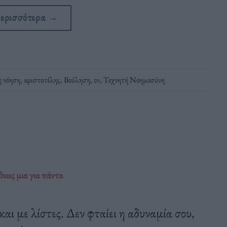
περισσότερα
→
η νόηση
,
αριστοτέλης
,
Βούληση
,
ον
,
Τεχνητή Νοημοσύνη
θειες μια για πάντα
και με λίστες. Δεν φταίει η αδυναμία σου,