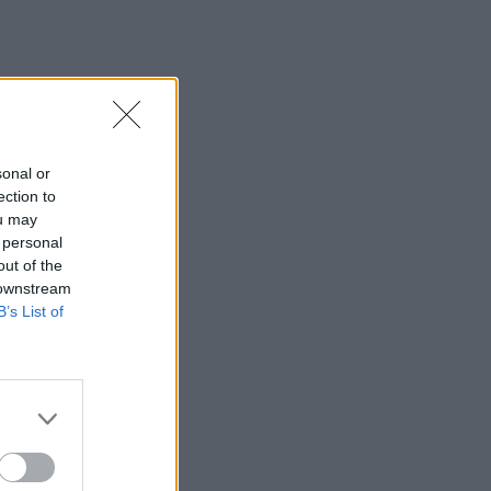
sonal or
ection to
ou may
 personal
out of the
 downstream
B’s List of