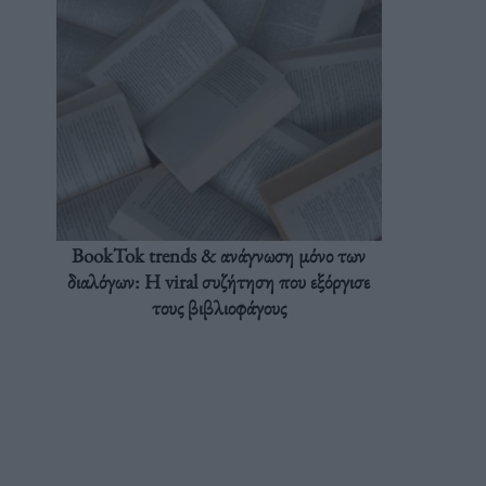
BookTok trends & ανάγνωση μόνο των
διαλόγων: Η viral συζήτηση που εξόργισε
τους βιβλιοφάγους