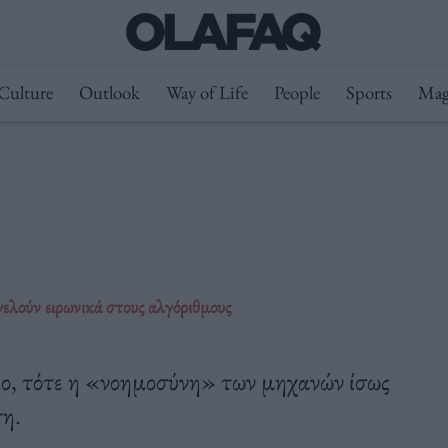
Culture
Outlook
Way of Life
People
Sports
Mag
ελούν ειρωνικά στους αλγόριθμους
κιο, τότε η «νοημοσύνη» των μηχανών ίσως
τη.