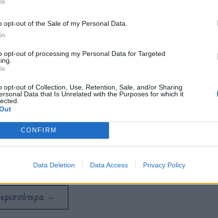
In
o opt-out of the Sale of my Personal Data.
In
to opt-out of processing my Personal Data for Targeted
ing.
In
o opt-out of Collection, Use, Retention, Sale, and/or Sharing
ersonal Data that Is Unrelated with the Purposes for which it
lected.
Out
CONFIRM
αι ότι έχουν σκοτωθεί από τότε που η
ούνγκ Σαν Σου Κι.
Data Deletion
Data Access
Privacy Policy
περισσότερα
→