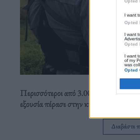
Opted 
I want t
Opted 
I want 
Advertis
Opted 
I want t
of my P
was col
Opted 
Περισσότεροι από 3.000 άμαχοι εκτιμάτ
εξουσία πέρασε στην κυβέρνηση της Α
Διαβάστε 