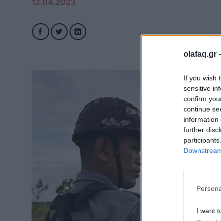
12.04.2023
olafaq.gr 
If you wish 
sensitive in
confirm you
continue se
information 
further disc
participants
Downstream 
Persona
I want t