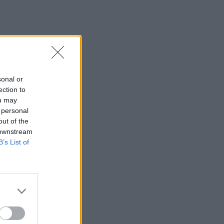
sonal or
ection to
ou may
 personal
out of the
 downstream
B’s List of