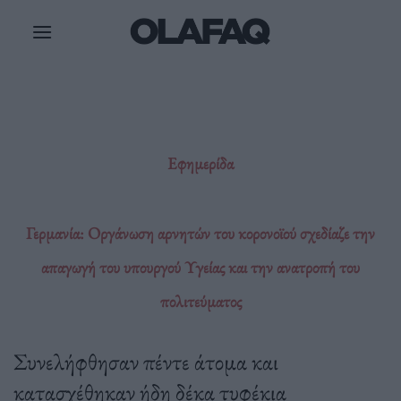
Μετάβαση
στο
περιεχόμενο
Εφημερίδα
Γερμανία: Οργάνωση αρνητών του κορονοϊού σχεδίαζε την
απαγωγή του υπουργού Υγείας και την ανατροπή του
πολιτεύματος
Συνελήφθησαν πέντε άτομα και
κατασχέθηκαν ήδη δέκα τυφέκια