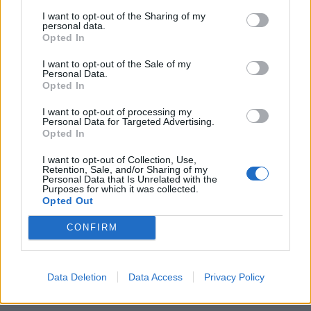
I want to opt-out of the Sharing of my
personal data.
Opted In
I want to opt-out of the Sale of my
Personal Data.
Opted In
I want to opt-out of processing my
Personal Data for Targeted Advertising.
Διεθνή
Opted In
Το “Ευρωβαρόμετρο” επιβεβαιώνει την
I want to opt-out of Collection, Use,
αβεβαιότητα των πολιτών της Ευρώπης
Retention, Sale, and/or Sharing of my
Personal Data that Is Unrelated with the
Purposes for which it was collected.
04.02.26
Opted Out
Το νέο "Ευρωβαρόμετρο" καταγράφει με ψυχρή ακρίβεια αυτή
CONFIRM
την αντίφαση. Oι πολίτες που ανησυχούν βαθιά για πολέμους,
ακρίβεια και αποσταθεροποίηση, αλλά ταυτόχρονα ζητούν μια
Data Deletion
Data Access
Privacy Policy
πιο δυνατή, πιο παρούσα Ευ