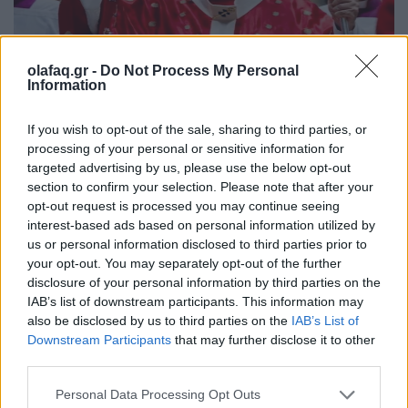
olafaq.gr -
Do Not Process My Personal
Διεθνή
Information
Ο Πάπας Λέων ΙΔ’ και η εγκύκλιος για την
Τεχνητή Νοημοσύνη, τη δημοκρατία και τη
If you wish to opt-out of the sale, sharing to third parties, or
processing of your personal or sensitive information for
συγκέντρωση ισχύος
targeted advertising by us, please use the below opt-out
section to confirm your selection. Please note that after your
02.06.26
opt-out request is processed you may continue seeing
interest-based ads based on personal information utilized by
Στην πρώτη του εγκύκλιο "Magnifica Humanitas", ο Πάπας
us or personal information disclosed to third parties prior to
Λέων ΙΔ’ χρησιμοποιεί την ΤΝ ως αφετηρία για να
your opt-out. You may separately opt-out of the further
καταγγείλει την ανισότητα, τον πόλεμο, τη διάβρωση της
disclosure of your personal information by third parties on the
IAB’s list of downstream participants. This information may
δημοκρατίας και τη συγκέντρωση εξουσίας σε
also be disclosed by us to third parties on the
IAB’s List of
Downstream Participants
that may further disclose it to other
third parties.
Personal Data Processing Opt Outs