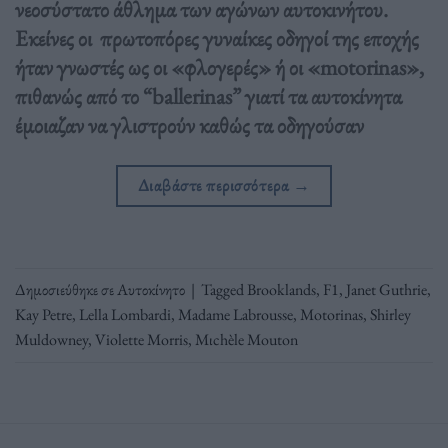
νεοσύστατο άθλημα των αγώνων αυτοκινήτου.
Εκείνες οι πρωτοπόρες γυναίκες οδηγοί της εποχής
ήταν γνωστές ως οι «φλογερές» ή οι «motorinas»,
πιθανώς από το “ballerinas” γιατί τα αυτοκίνητα
έμοιαζαν να γλιστρούν καθώς τα οδηγούσαν
Διαβάστε περισσότερα
→
Δημοσιεύθηκε σε
Αυτοκίνητο
|
Tagged
Brooklands
,
F1
,
Janet Guthrie
,
Kay Petre
,
Lella Lombardi
,
Madame Labrousse
,
Motorinas
,
Shirley
Muldowney
,
Violette Morris
,
Μιchèle Mouton