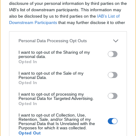
disclosure of your personal information by third parties on the
Μια νέα γενιά τεχνολογιών καθαρής ενέργειας κερδίζει έδαφος
IAB’s list of downstream participants. This information may
παρά τις πολιτικές επιθέσεις του Ντόναλντ Τραμπ σε αιολικά
also be disclosed by us to third parties on the
IAB’s List of
Downstream Participants
that may further disclose it to other
και φωτοβολταϊκά με τις επενδύσεις να αυξάνονται.
third parties.
Personal Data Processing Opt Outs
I want to opt-out of the Sharing of my
personal data.
Opted In
I want to opt-out of the Sale of my
Personal Data.
Opted In
I want to opt-out of processing my
Personal Data for Targeted Advertising.
Opted In
Αυτοκίνητο
I want to opt-out of Collection, Use,
Retention, Sale, and/or Sharing of my
Νέα εποχή στους φορτιστές ηλεκτρικών
Personal Data that Is Unrelated with the
Purposes for which it was collected.
αυτοκινήτων
Opted Out