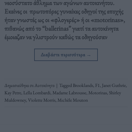
νεοσύστατο άθλημα των αγώνων αυτοκινήτου.
Εκείνες οι πρωτοπόρες γυναίκες οδηγοί της εποχής
ήταν γνωστές ως οι «φλογερές» ή οι «motorinas»,
πιθανώς από το “ballerinas” γιατί τα αυτοκίνητα
έμοιαζαν να γλιστρούν καθώς τα οδηγούσαν
Διαβάστε περισσότερα
→
Δημοσιεύθηκε σε
Αυτοκίνητο
|
Tagged
Brooklands
,
F1
,
Janet Guthrie
,
Kay Petre
,
Lella Lombardi
,
Madame Labrousse
,
Motorinas
,
Shirley
Muldowney
,
Violette Morris
,
Μιchèle Mouton