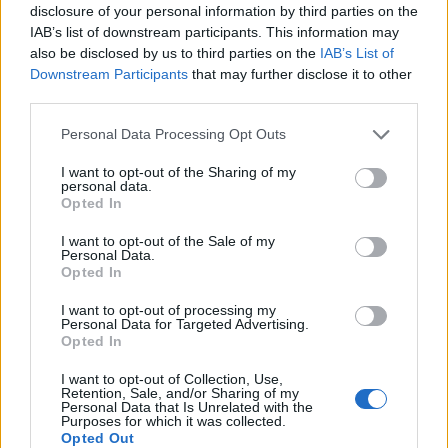
disclosure of your personal information by third parties on the
Μια νέα γενιά τεχνολογιών καθαρής ενέργειας κερδίζει έδαφος
IAB’s list of downstream participants. This information may
παρά τις πολιτικές επιθέσεις του Ντόναλντ Τραμπ σε αιολικά
also be disclosed by us to third parties on the
IAB’s List of
Downstream Participants
that may further disclose it to other
και φωτοβολταϊκά με τις επενδύσεις να αυξάνονται.
third parties.
Personal Data Processing Opt Outs
I want to opt-out of the Sharing of my
personal data.
Opted In
I want to opt-out of the Sale of my
Personal Data.
Opted In
I want to opt-out of processing my
Personal Data for Targeted Advertising.
Opted In
Αυτοκίνητο
I want to opt-out of Collection, Use,
Retention, Sale, and/or Sharing of my
Νέα εποχή στους φορτιστές ηλεκτρικών
Personal Data that Is Unrelated with the
Purposes for which it was collected.
αυτοκινήτων
Opted Out