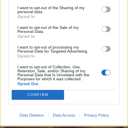
I want to opt-out of the Sharing of my
personal data.
Opted In
TV
The Night Manager: Πώς η επιτυχία του
I want to opt-out of the Sale of my
Personal Data.
BBC οδήγησε (επιτέλους) σε 2η και 3η σεζόν
Opted In
10.06.26
I want to opt-out of processing my
Personal Data for Targeted Advertising.
Opted In
Δέκα χρόνια μετά την κινηματογραφική μίνι σειρά που
I want to opt-out of Collection, Use,
σάρωσε υποψηφιότητες για Emmy, ο Τομ Χίντλστον και οι
Retention, Sale, and/or Sharing of my
δημιουργοί εξηγούν γιατί το "The Night Manager" άργησε να
Personal Data that Is Unrelated with the
Purposes for which it was collected.
επιστρέψει, πώς γεννήθηκε η 2η σεζόν
Opted Out
CONFIRM
Data Deletion
Data Access
Privacy Policy