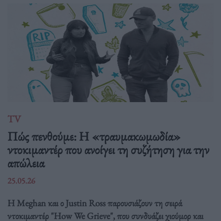
TV
Πώς πενθούμε: Η «τραυμακωμωδία»
ντοκιμαντέρ που ανοίγει τη συζήτηση για την
απώλεια
25.05.26
Η Meghan και ο Justin Ross παρουσιάζουν τη σειρά
ντοκιμαντέρ "How We Grieve", που συνδυάζει χιούμορ και