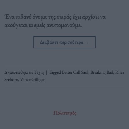
Ένα πιθανό όνομα της σειράς έχει αρχίσει να
ακούγεται κι εμείς ανυπομονούμε.
Διαβάστε περισσότερα
→
Δημοσιεύθηκε σε
Τέχνη
|
Tagged
Better Call Saul
,
Breaking Bad
,
Rhea
Seehorn
,
Vince Gilligan
Πολιτισμός