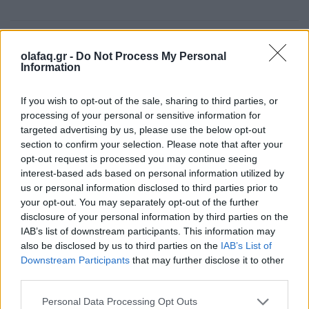
Δημοσιεύθηκε σε
TV
|
Tagged
Apple TV
,
Better Call Saul
,
Breaking
Bad
,
Rhea Seehorn
,
Vince Gilligan
olafaq.gr -
Do Not Process My Personal
Information
If you wish to opt-out of the sale, sharing to third parties, or
processing of your personal or sensitive information for
targeted advertising by us, please use the below opt-out
Δείτε επίσης
section to confirm your selection. Please note that after your
opt-out request is processed you may continue seeing
interest-based ads based on personal information utilized by
us or personal information disclosed to third parties prior to
your opt-out. You may separately opt-out of the further
disclosure of your personal information by third parties on the
IAB’s list of downstream participants. This information may
also be disclosed by us to third parties on the
IAB’s List of
Downstream Participants
that may further disclose it to other
third parties.
Personal Data Processing Opt Outs