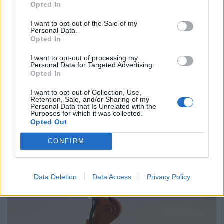
Opted In
Παραλύει η χώρα από τη 24ωρη απεργία
ΓΣΕΕ και ΑΔΕΔΥ ενάντια στο νέο εργασιακό
I want to opt-out of the Sale of my
Personal Data.
νομοσχέδιο
Opted In
01.10.25
I want to opt-out of processing my
Personal Data for Targeted Advertising.
Opted In
Δημόσιοι υπάλληλοι, γιατροί, εκπαιδευτικοί, δικαστικοί
υπάλληλοι, ταξιτζήδες και ναυτεργάτες συμμετέχουν στη
I want to opt-out of Collection, Use,
Retention, Sale, and/or Sharing of my
σημερινή πανελλαδική κινητοποίηση, που μπλοκάρει
Personal Data that Is Unrelated with the
Purposes for which it was collected.
μεταφορές και υπηρεσίες. Στο επίκεντρο των
Opted Out
CONFIRM
Data Deletion
Data Access
Privacy Policy