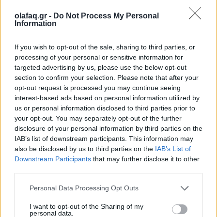
16.10.25
olafaq.gr -
Do Not Process My Personal
Information
Την Κυριακή 26 Οκτωβρίου, στις 04:00 τα ξημερώματα, θα
ξαναζήσουμε το πιο παράλογο ευρωπαϊκό ραντεβού με τον
If you wish to opt-out of the sale, sharing to third parties, or
χρόνο: θα γυρίσουμε τα ρολόγια μας πίσω μία ώρα, για να
processing of your personal or sensitive information for
"εξοικονομήσουμε ενέργεια".
targeted advertising by us, please use the below opt-out
section to confirm your selection. Please note that after your
opt-out request is processed you may continue seeing
interest-based ads based on personal information utilized by
us or personal information disclosed to third parties prior to
your opt-out. You may separately opt-out of the further
disclosure of your personal information by third parties on the
IAB’s list of downstream participants. This information may
also be disclosed by us to third parties on the
IAB’s List of
Downstream Participants
that may further disclose it to other
third parties.
Personal Data Processing Opt Outs
I want to opt-out of the Sharing of my
Ελλάδα
personal data.