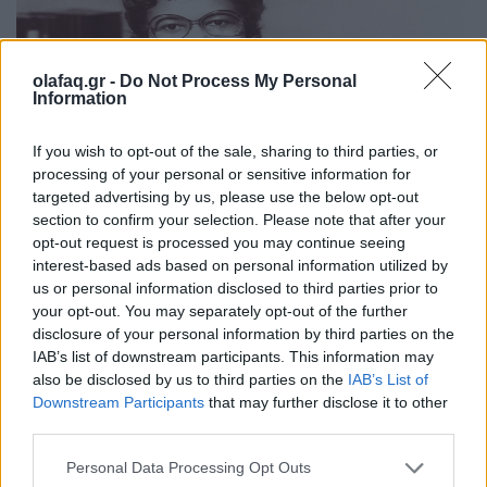
olafaq.gr -
Do Not Process My Personal
Information
If you wish to opt-out of the sale, sharing to third parties, or
processing of your personal or sensitive information for
targeted advertising by us, please use the below opt-out
Ιστορίες
section to confirm your selection. Please note that after your
Η Gladys West και τα μαθηματικά που
opt-out request is processed you may continue seeing
κρατούν το GPS στη θέση του
interest-based ads based on personal information utilized by
us or personal information disclosed to third parties prior to
28.01.26
your opt-out. You may separately opt-out of the further
disclosure of your personal information by third parties on the
Η Gladys West έθεσε τις βάσεις του σύγχρονου GPS,
IAB’s list of downstream participants. This information may
also be disclosed by us to third parties on the
IAB’s List of
μετατρέποντας δορυφορικά δεδομένα, υπομονή και καθαρά
Downstream Participants
that may further disclose it to other
μαθηματικά σε παγκόσμια ακρίβεια.
third parties.
Personal Data Processing Opt Outs