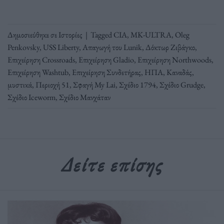
Δημοσιεύθηκε σε
Ιστορίες
|
Tagged
CIA
,
MK-ULTRA
,
Oleg
Penkovsky
,
USS Liberty
,
Απαγωγή του Lunik
,
Δόκτωρ Ζιβάγκο
,
Επιχείρηση Crossroads
,
Επιχείρηση Gladio
,
Επιχείρηση Northwoods
,
Επιχείρηση Washtub
,
Επιχείρηση Συνδετήρας
,
ΗΠΑ
,
Καναδάς
,
μυστικά
,
Περιοχή 51
,
Σφαγή My Lai
,
Σχέδιο 1794
,
Σχέδιο Grudge
,
Σχέδιο Iceworm
,
Σχέδιο Μανχάταν
Δείτε επίσης