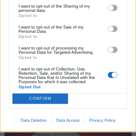
I want to opt-out of the Sharing of my
personal data.
Opted In
I want to opt-out of the Sale of my
Personal Data.
Opted In
I want to opt-out of processing my
Personal Data for Targeted Advertising.
Opted In
I want to opt-out of Collection, Use,
Ιστορίες
Retention, Sale, and/or Sharing of my
Personal Data that Is Unrelated with the
Ο Αργύρης, τώρα, χαμογελά…
Purposes for which it was collected.
Opted Out
20.11.25
CONFIRM
Μια ηχογραφία του Αργύρη Ζήλου.
Data Deletion
Data Access
Privacy Policy