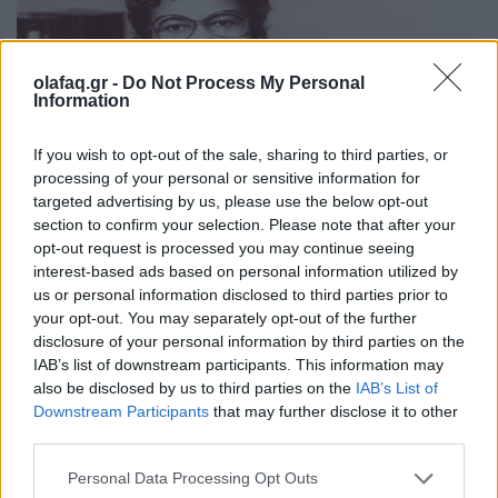
olafaq.gr -
Do Not Process My Personal
Information
If you wish to opt-out of the sale, sharing to third parties, or
processing of your personal or sensitive information for
targeted advertising by us, please use the below opt-out
Ιστορίες
section to confirm your selection. Please note that after your
Η Gladys West και τα μαθηματικά που
opt-out request is processed you may continue seeing
κρατούν το GPS στη θέση του
interest-based ads based on personal information utilized by
us or personal information disclosed to third parties prior to
28.01.26
your opt-out. You may separately opt-out of the further
disclosure of your personal information by third parties on the
Η Gladys West έθεσε τις βάσεις του σύγχρονου GPS,
IAB’s list of downstream participants. This information may
also be disclosed by us to third parties on the
IAB’s List of
μετατρέποντας δορυφορικά δεδομένα, υπομονή και καθαρά
Downstream Participants
that may further disclose it to other
μαθηματικά σε παγκόσμια ακρίβεια.
third parties.
Personal Data Processing Opt Outs