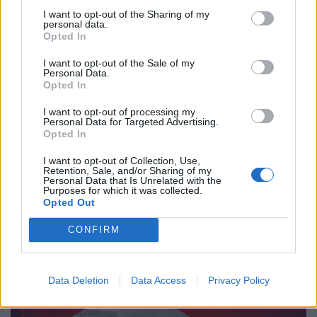
I want to opt-out of the Sharing of my
personal data.
Opted In
I want to opt-out of the Sale of my
Personal Data.
Opted In
I want to opt-out of processing my
Personal Data for Targeted Advertising.
Opted In
I want to opt-out of Collection, Use,
Ιστορίες
Retention, Sale, and/or Sharing of my
Personal Data that Is Unrelated with the
Ο Αργύρης, τώρα, χαμογελά…
Purposes for which it was collected.
Opted Out
20.11.25
CONFIRM
Μια ηχογραφία του Αργύρη Ζήλου.
Data Deletion
Data Access
Privacy Policy