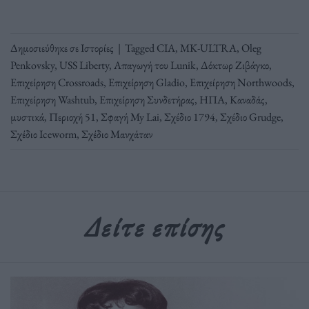
Δημοσιεύθηκε σε
Ιστορίες
|
Tagged
CIA
,
MK-ULTRA
,
Oleg
Penkovsky
,
USS Liberty
,
Απαγωγή του Lunik
,
Δόκτωρ Ζιβάγκο
,
Επιχείρηση Crossroads
,
Επιχείρηση Gladio
,
Επιχείρηση Northwoods
,
Επιχείρηση Washtub
,
Επιχείρηση Συνδετήρας
,
ΗΠΑ
,
Καναδάς
,
μυστικά
,
Περιοχή 51
,
Σφαγή My Lai
,
Σχέδιο 1794
,
Σχέδιο Grudge
,
Σχέδιο Iceworm
,
Σχέδιο Μανχάταν
Δείτε επίσης