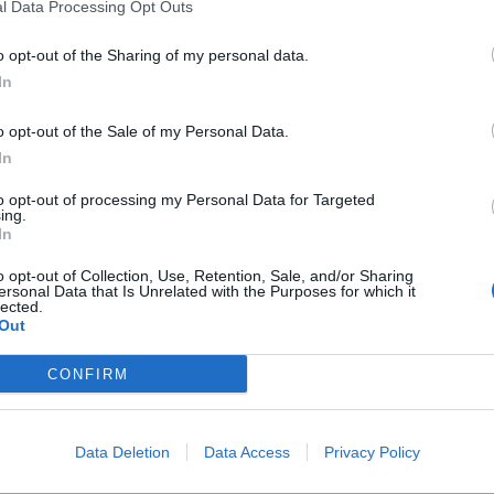
l Data Processing Opt Outs
o opt-out of the Sharing of my personal data.
In
τικών ιπτάμενων δίσκων μέχρι ατομικές
o opt-out of the Sale of my Personal Data.
ικά αποχαρακτηρισμένα στρατιωτικά
In
to opt-out of processing my Personal Data for Targeted
ing.
In
o opt-out of Collection, Use, Retention, Sale, and/or Sharing
περισσότερα
→
ersonal Data that Is Unrelated with the Purposes for which it
lected.
Out
CONFIRM
nkovsky
,
USS Liberty
,
Απαγωγή του Lunik
,
Δόκτωρ Ζιβάγκο
,
oods
,
Επιχείρηση Washtub
,
Επιχείρηση Συνδετήρας
,
ΗΠΑ
,
Καναδάς
,
Data Deletion
Data Access
Privacy Policy
ge
,
Σχέδιο Iceworm
,
Σχέδιο Μανχάταν