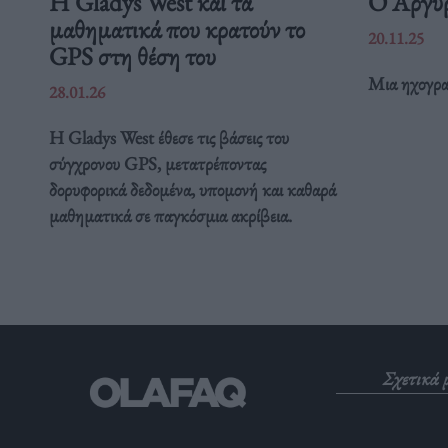
Η Gladys West και τα
Ο Αργύρ
μαθηματικά που κρατούν το
20.11.25
GPS στη θέση του
Μια ηχογρα
28.01.26
Η Gladys West έθεσε τις βάσεις του
σύγχρονου GPS, μετατρέποντας
δορυφορικά δεδομένα, υπομονή και καθαρά
μαθηματικά σε παγκόσμια ακρίβεια.
Σχετικά 