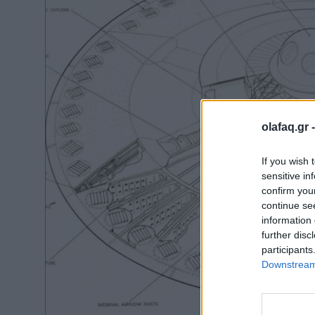
olafaq.gr 
If you wish 
sensitive in
confirm you
continue se
information 
further disc
participants
Downstream 