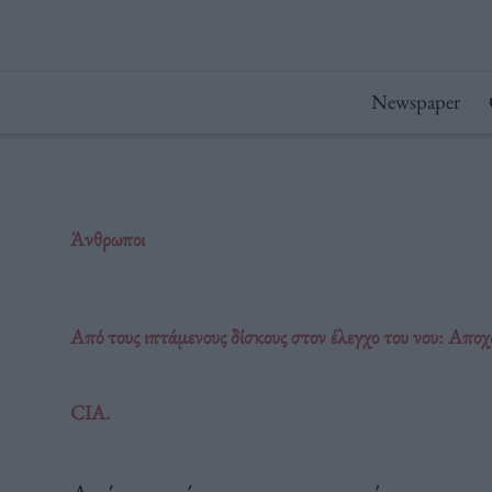
Μετάβαση
στο
περιεχόμενο
Newspaper
Άνθρωποι
Από τους ιπτάμενους δίσκους στον έλεγχο του νου: Απο
CIA.