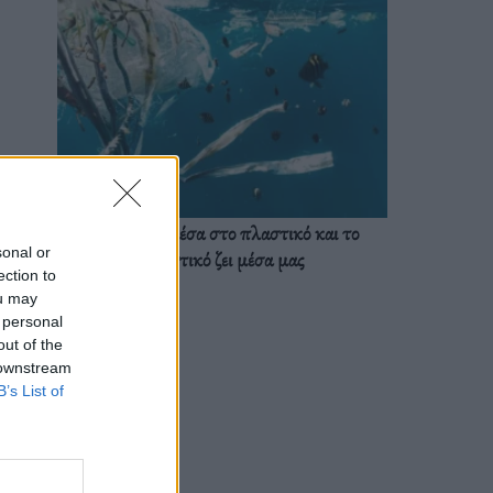
Ζούμε ήδη μέσα στο πλαστικό και το
sonal or
πλαστικό ζει μέσα μας
ection to
ou may
 personal
out of the
 downstream
B’s List of