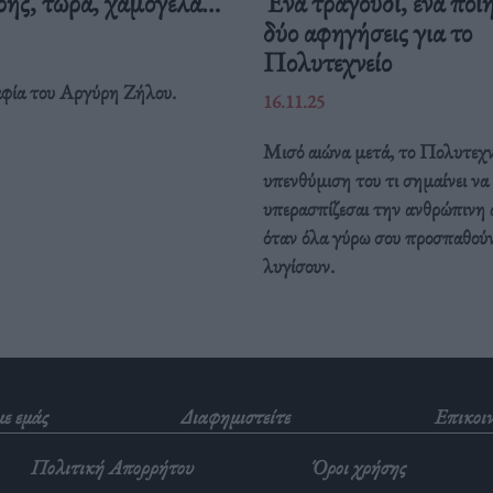
ης, τώρα, χαμογελά…
Ένα τραγούδι, ένα ποί
δύο αφηγήσεις για το
Πολυτεχνείο
φία του Αργύρη Ζήλου.
16.11.25
Μισό αιώνα μετά, το Πολυτεχνε
υπενθύμιση του τι σημαίνει να
υπερασπίζεσαι την ανθρώπινη 
όταν όλα γύρω σου προσπαθούν
λυγίσουν.
με εμάς
Διαφημιστείτε
Επικοι
Πολιτική Απορρήτου
Όροι χρήσης