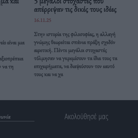
ημα και
5 μεγάλοι στοχαστές που
απέρριψαν τις δικές τους ιδέες
16.11.25
Στην ιστορία της φιλοσοφίας, η αλλαγή
γνώμης θεωρείται σπάνια πράξη σχεδόν
ίο είναι μια
αιρετική. Πέντε μεγάλοι στοχαστές
τόλμησαν να γκρεμίσουν τα ίδια τους τα
αξιοπρέπεια
επιχειρήματα, να διαψεύσουν τον εαυτό
 να τη
τους και να χα
Ακολούθησέ μας
νωνία