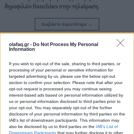
δημοφιλών franchises στην τηλεόραση.
Διαβάστε περισσότερα
→
olafaq.gr -
Do Not Process My Personal
Information
Δημοσιεύθηκε σε
TV
|
Tagged
Harry Potter
,
Twilight
,
παραγωγή
,
Τηλεοπτική Σειρά
If you wish to opt-out of the sale, sharing to third parties, or
processing of your personal or sensitive information for
targeted advertising by us, please use the below opt-out
section to confirm your selection. Please note that after your
opt-out request is processed you may continue seeing
interest-based ads based on personal information utilized by
Δείτε επίσης
us or personal information disclosed to third parties prior to
your opt-out. You may separately opt-out of the further
disclosure of your personal information by third parties on the
IAB’s list of downstream participants. This information may
also be disclosed by us to third parties on the
IAB’s List of
Downstream Participants
that may further disclose it to other