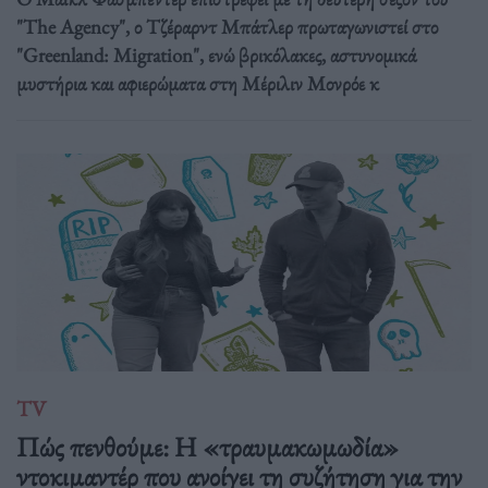
"The Agency", ο Τζέραρντ Μπάτλερ πρωταγωνιστεί στο
"Greenland: Migration", ενώ βρικόλακες, αστυνομικά
μυστήρια και αφιερώματα στη Μέριλιν Μονρόε κ
TV
Πώς πενθούμε: Η «τραυμακωμωδία»
ντοκιμαντέρ που ανοίγει τη συζήτηση για την