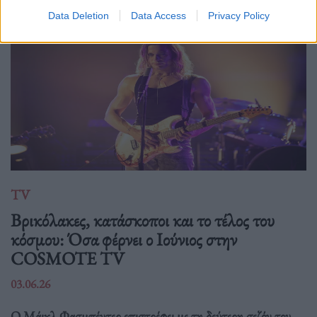
Data Deletion
Data Access
Privacy Policy
TV
Βρικόλακες, κατάσκοποι και το τέλος του
κόσμου: Όσα φέρνει ο Ιούνιος στην
COSMOTE TV
03.06.26
Ο Μάικλ Φασμπέντερ επιστρέφει με τη δεύτερη σεζόν του