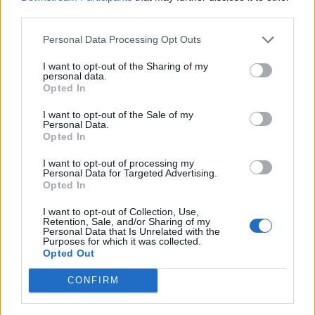
third parties.
Personal Data Processing Opt Outs
I want to opt-out of the Sharing of my
personal data.
Opted In
I want to opt-out of the Sale of my
Personal Data.
Opted In
TV
The Night Manager: Πώς η επιτυχία του
I want to opt-out of processing my
Personal Data for Targeted Advertising.
BBC οδήγησε (επιτέλους) σε 2η και 3η σεζόν
Opted In
10.06.26
I want to opt-out of Collection, Use,
Retention, Sale, and/or Sharing of my
Personal Data that Is Unrelated with the
Δέκα χρόνια μετά την κινηματογραφική μίνι σειρά που
Purposes for which it was collected.
Opted Out
σάρωσε υποψηφιότητες για Emmy, ο Τομ Χίντλστον και οι
δημιουργοί εξηγούν γιατί το "The Night Manager" άργησε να
CONFIRM
επιστρέψει, πώς γεννήθηκε η 2η σεζόν