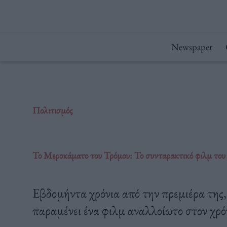
Μετάβαση
στο
περιεχόμενο
Newspaper
Πολιτισμός
Το Μεροκάματο του Τρόμου: Το συνταρακτικό φιλμ του
Εβδομήντα χρόνια από την πρεμιέρα της,
παραμένει ένα φιλμ αναλλοίωτο στον χρό