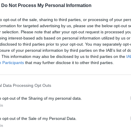
-
Do Not Process My Personal Information
to opt-out of the sale, sharing to third parties, or processing of your per
formation for targeted advertising by us, please use the below opt-out s
r selection. Please note that after your opt-out request is processed y
eing interest-based ads based on personal information utilized by us or
disclosed to third parties prior to your opt-out. You may separately opt-
losure of your personal information by third parties on the IAB’s list of
. This information may also be disclosed by us to third parties on the
IA
Participants
that may further disclose it to other third parties.
ς, η εμβληματική ταινία του Κλουζό,
ρόνο.
l Data Processing Opt Outs
o opt-out of the Sharing of my personal data.
περισσότερα
→
In
o opt-out of the Sale of my Personal Data.
In