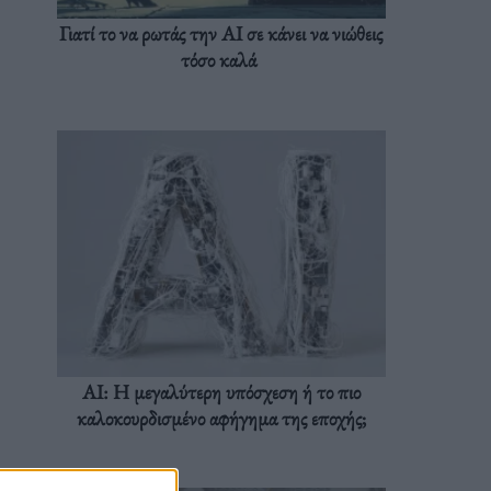
Γιατί το να ρωτάς την AI σε κάνει να νιώθεις
τόσο καλά
AI: Η μεγαλύτερη υπόσχεση ή το πιο
καλοκουρδισμένο αφήγημα της εποχής;