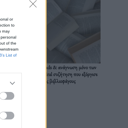
sonal or
ection to
ou may
 personal
out of the
 downstream
B’s List of
BookTok trends & ανάγνωση μόνο των
διαλόγων: Η viral συζήτηση που εξόργισε
τους βιβλιοφάγους