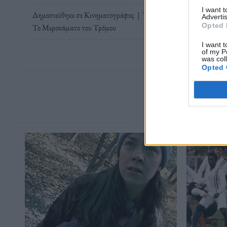
I want 
Δημοσιεύθηκε σε
Κινηματογράφος
|
Tagged
Film
,
Yves Montand
Advertis
Opted 
Το Μεροκάματο του Τρόμου
I want t
of my P
was col
Opted 