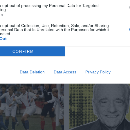
to opt-out of processing my Personal Data for Targeted
,
Ανρί Ζορζ Κλουζό
,
Ζορζ Αρνό
,
Ιβ Μοντάν
,
Κινηματογράφος
,
Ταινία
,
ing.
In
o opt-out of Collection, Use, Retention, Sale, and/or Sharing
ersonal Data that Is Unrelated with the Purposes for which it
lected.
Out
Δείτε επίσης
CONFIRM
Data Deletion
Data Access
Privacy Policy