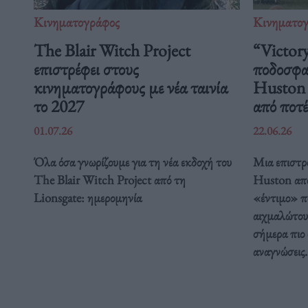
Κινηματογράφος
Κινηματο
The Blair Witch Project
“Victory
επιστρέφει στους
ποδοσφαι
κινηματογράφους με νέα ταινία
Huston μ
το 2027
από ποτέ
01.07.26
22.06.26
Όλα όσα γνωρίζουμε για τη νέα εκδοχή του
Μια επιστρ
The Blair Witch Project από τη
Huston απο
Lionsgate: ημερομηνία
«έντιμο» π
αιχμαλώτου
σήμερα πιο 
αναγνώσεις.