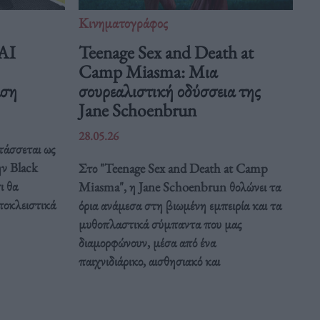
Κινηματογράφος
 AI
Teenage Sex and Death at
Camp Miasma: Μια
άση
σουρεαλιστική οδύσσεια της
Jane Schoenbrun
28.05.26
τάσσεται ως
ην Black
Στο "Teenage Sex and Death at Camp
ι θα
Miasma", η Jane Schoenbrun θολώνει τα
ποκλειστικά
όρια ανάμεσα στη βιωμένη εμπειρία και τα
μυθοπλαστικά σύμπαντα που μας
διαμορφώνουν, μέσα από ένα
παιχνιδιάρικο, αισθησιακό και