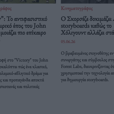
γράφος
Κινηματογράφος
”: Το αντιφασιστικό
Ο Σκορσέζε δοκιμάζει
ρικό έπος του John
storyboards καθώς το
οιάζει πιο επίκαιρο
Χόλιγουντ αλλάζει στ
05.06.26
Ο βραβευμένος σκηνοθέτης εν
συνεργάτης και σύμβουλος στ
οφή στο "Victory" του John
Forest Labs, διευκρινίζοντας ότ
καλύπτει πώς ένα κλασικό,
χρησιμοποιεί την τεχνολογία α
ολεμικό-αθλητικό δράμα για
για δημιουργία storyboards.
ς και προπαγάνδα αποκτά
σκοτεινές και πολιτικές