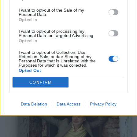
Μουσική
I want to opt-out of the Sale of my
Η Anna von Hausswolff στο Release
Personal Data.
Opted In
Athens 2026 για μια λειτουργία σκοταδιού
και ομορφιάς
I want to opt-out of processing my
Personal Data for Targeted Advertising.
Opted In
21.05.26
I want to opt-out of Collection, Use,
Με αφορμή την εμφάνισή της στο Release Athens 2026,
Retention, Sale, and/or Sharing of my
Personal Data that Is Unrelated with the
εξερευνούμε τον σκοτεινό και καθηλωτικό κόσμο της Anna
Purposes for which it was collected.
Opted Out
von Hausswolff, από το "Dead Magic" μέχρι το τελευταίο
της gothic art-pop σύμπαν.
CONFIRM
Data Deletion
Data Access
Privacy Policy