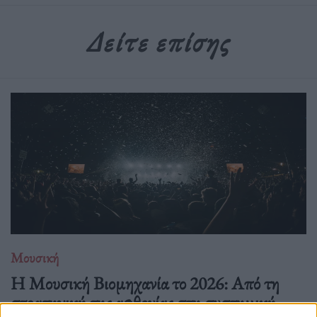
Δείτε επίσης
Μουσική
Η Μουσική Βιομηχανία το 2026: Από τη
στρατηγική της αφθονίας στη συστημική