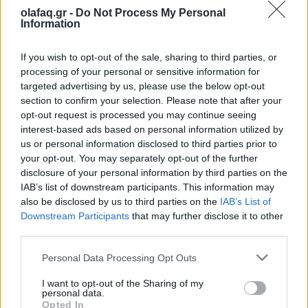
εντροπία
olafaq.gr -
Do Not Process My Personal
Information
26.05.26
Καθώς η μουσική αγορά του 2026 επιταχύνει με εκρηκτικές
If you wish to opt-out of the sale, sharing to third parties, or
processing of your personal or sensitive information for
κυκλοφορίες και AI uploads, όλο και περισσότερες εταιρείες
targeted advertising by us, please use the below opt-out
αντιμετωπίζουν υπερφόρτωση δεδομένων, αλλά, σύμφωνα με
section to confirm your selection. Please note that after your
τον Matt Jacoby, λύσεις υπάρχο
opt-out request is processed you may continue seeing
interest-based ads based on personal information utilized by
us or personal information disclosed to third parties prior to
your opt-out. You may separately opt-out of the further
disclosure of your personal information by third parties on the
IAB’s list of downstream participants. This information may
also be disclosed by us to third parties on the
IAB’s List of
Downstream Participants
that may further disclose it to other
third parties.
Personal Data Processing Opt Outs
I want to opt-out of the Sharing of my
personal data.
Opted In