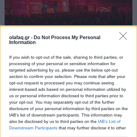
olafaq.gr -
Do Not Process My Personal
Information
Events
Παπαστράτος: 95 χρόνια ιστορίας με το
If you wish to opt-out of the sale, sharing to third parties, or
βλέμμα στραμμένο στο «επόμενο»
processing of your personal or sensitive information for
targeted advertising by us, please use the below opt-out
28.05.26
section to confirm your selection. Please note that after your
opt-out request is processed you may continue seeing
Με αφετηρία τον Πειραιά του 1931 και πυξίδα το μέλλον, η
interest-based ads based on personal information utilized by
us or personal information disclosed to third parties prior to
Παπαστράτος γιόρτασε τα 95 χρόνια της και παρουσίασε το
your opt-out. You may separately opt-out of the further
FutuReady Greece.
disclosure of your personal information by third parties on the
IAB’s list of downstream participants. This information may
also be disclosed by us to third parties on the
IAB’s List of
Downstream Participants
that may further disclose it to other
third parties.