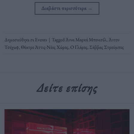
Διαβάστε περισσότερα
→
Δημοσιεύθηκε σε
Events
|
Tagged
Άννα Μαρκά Μπονισέλ
,
Άντον
Τσέχωφ
,
Θέατρο Άττις-Νέος Χώρος
,
Ο Γλάρος
,
Σάββας Στρούμπος
Δείτε επίσης