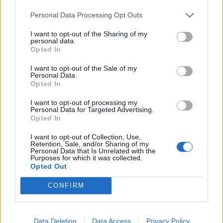
Personal Data Processing Opt Outs
I want to opt-out of the Sharing of my
personal data.
Opted In
I want to opt-out of the Sale of my
Personal Data.
Opted In
Events
I want to opt-out of processing my
Personal Data for Targeted Advertising.
Thessaloniki Street Food Festival 2026:
Opted In
Πέντε μέρες γεμάτες street food και μουσική
I want to opt-out of Collection, Use,
στη ΔΕΘ
Retention, Sale, and/or Sharing of my
Personal Data that Is Unrelated with the
Purposes for which it was collected.
18.05.26
Opted Out
Από hip hop live και disco DJs μέχρι γεύσεις που μοιάζουν να
CONFIRM
βγήκαν από food market του Τόκιο ή καντίνα στις 3 το πρωί
στο Μεξικό, το Thessaloniki Street Food Festival επιστρέφει
τον Μάιο και η πόλη ε
Data Deletion
Data Access
Privacy Policy