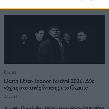
Events
Death Disco Indoor Festival 2026: Δύο
νύχτες σκοτεινής έντασης στο Gazarte
23.03.26
Το Death Disco Indoor Festival επιστρέφει για ένα μοναδικό