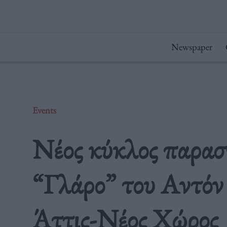
Μετάβαση
στο
περιεχόμενο
Newspaper
Events
Νέος κύκλος παρασ
“Γλάρο” του Αντόν
Άττις-Νέος Χώρος