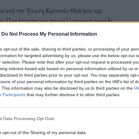
ε από την Ένωση Κριτικών Θεάτρου και
ς Παράστασης για την καλλιτεχνική περίοδο
οποιού στην Άννα Μαρκά Μπονισέλ.
-
Do Not Process My Personal Information
to opt-out of the sale, sharing to third parties, or processing of your per
formation for targeted advertising by us, please use the below opt-out s
r selection. Please note that after your opt-out request is processed y
ής. Οι δημιουργοί χρειάζεται να αναλάβουν το
eing interest-based ads based on personal information utilized by us or
ς του υλικού, τότε μονάχα μένουν έκθαμβοι από τον
disclosed to third parties prior to your opt-out. You may separately opt-
losure of your personal information by third parties on the IAB’s list of
τότητα του έργου του Τσέχωφ. Και πάλι, όμως, η
. This information may also be disclosed by us to third parties on the
IA
τή. Το έργο χρειάζεται να “διαβαστεί” με τέτοιον
Participants
that may further disclose it to other third parties.
στον πυρήνα και την αποκάλυψη όλων των
ο ο Τσέχωφ προσκαλεί τους δημιουργούς να
l Data Processing Opt Outs
ς και σε όλη τη δαιδαλώδη περιπέτεια εξόρυξης των
o opt-out of the Sharing of my personal data.
ρά να ακούσεις και να ανταποκριθείς θετικά σε