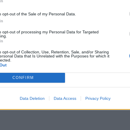
In
o opt-out of the Sale of my Personal Data.
In
to opt-out of processing my Personal Data for Targeted
ing.
In
ονται σε καιρούς που ένας ολόκληρος κόσμος είναι
o opt-out of Collection, Use, Retention, Sale, and/or Sharing
ζει να δείχνει τις πρώτες σπίθες της γέννησης του.
ersonal Data that Is Unrelated with the Purposes for which it
lected.
Out
αι. Τα δαιδαλώδη ερωτήματα για την ανθρώπινη
τον Τσέχωφ βλέπουμε τη σύγκρουση ύπαρξης και
CONFIRM
μπεριφορές, διαστρέφει την επιθυμία,
 των προσώπων. Το ερώτημα “Ποιος είμαι; Τι
Data Deletion
Data Access
Privacy Policy
 του ως ψίθυρο, ακούγεται εκκωφαντικά και αφορά