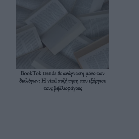
BookTok trends & ανάγνωση μόνο των
διαλόγων: Η viral συζήτηση που εξόργισε
τους βιβλιοφάγους