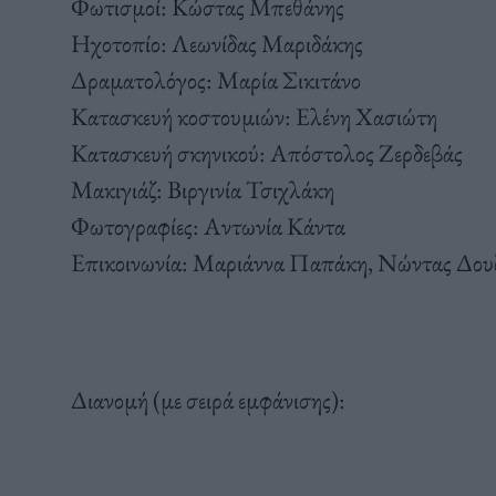
Φωτισμοί: Κώστας Μπεθάνης
Ηχοτοπίο: Λεωνίδας Μαριδάκης
Δραματολόγος: Μαρία Σικιτάνο
Κατασκευή κοστουμιών: Ελένη Χασιώτη
Κατασκευή σκηνικού: Απόστολος Ζερδεβάς
Μακιγιάζ: Βιργινία Τσιχλάκη
Φωτογραφίες: Αντωνία Κάντα
Επικοινωνία: Μαριάννα Παπάκη, Νώντας Δουζ
Διανομή (με σειρά εμφάνισης):