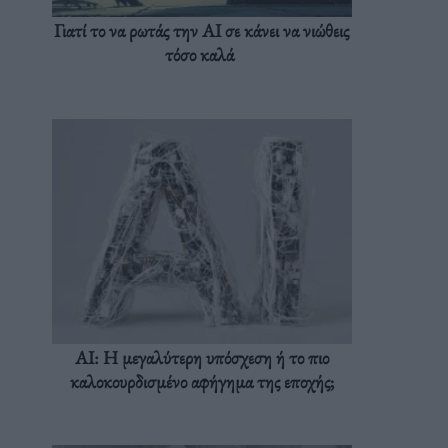
Γιατί το να ρωτάς την AI σε κάνει να νιώθεις
τόσο καλά
AI: Η μεγαλύτερη υπόσχεση ή το πιο
καλοκουρδισμένο αφήγημα της εποχής;