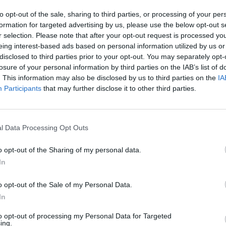
to opt-out of the sale, sharing to third parties, or processing of your per
formation for targeted advertising by us, please use the below opt-out s
όπου η υπερβολή αποτελεί το raison d’ etre
r selection. Please note that after your opt-out request is processed y
eing interest-based ads based on personal information utilized by us or
 απ’ τα πιο αξιοσημείωτα ρεκόρ της ποπ
disclosed to third parties prior to your opt-out. You may separately opt-
losure of your personal information by third parties on the IAB’s list of
. This information may also be disclosed by us to third parties on the
IA
Participants
that may further disclose it to other third parties.
l Data Processing Opt Outs
o opt-out of the Sharing of my personal data.
In
o opt-out of the Sale of my Personal Data.
In
to opt-out of processing my Personal Data for Targeted
ing.