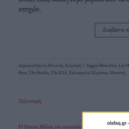
εποχών.
Διαβάστε 
Δημοσιεύθηκε σε
Μουσική
,
Συλλογές
|
Tagged
Brian Eno
,
Lee H
Boys
,
The Beatles
,
The KLF
,
Καλοκαιρινά Άλμπουμ
,
Μουσική
Πολιτισμός
olafaq.gr 
Η Μαύρη Βίβλος των μουσικών ρεκόρ