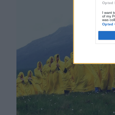
Opted 
I want t
of my P
was col
Opted 