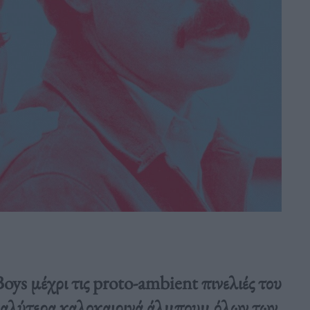
oys μέχρι τις proto-ambient πινελιές του
 καλύτερα καλοκαιρινά άλμπουμ όλων των