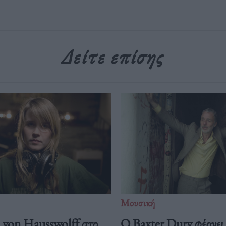
Δείτε επίσης
Μουσική
von Hausswolff στο
Ο Baxter Dury φέρνει