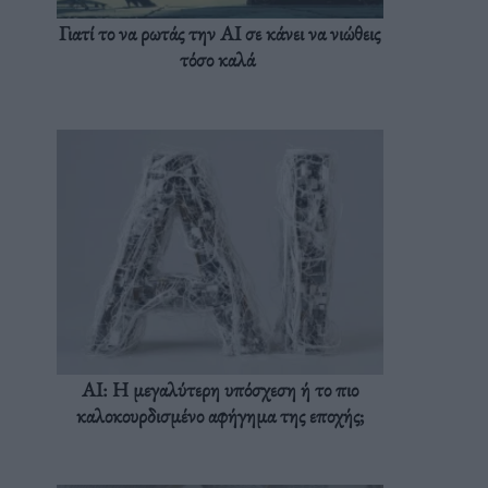
Γιατί το να ρωτάς την AI σε κάνει να νιώθεις
τόσο καλά
AI: Η μεγαλύτερη υπόσχεση ή το πιο
καλοκουρδισμένο αφήγημα της εποχής;