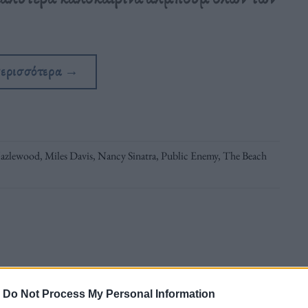
περισσότερα
→
azlewood
,
Miles Davis
,
Nancy Sinatra
,
Public Enemy
,
The Beach
-
Do Not Process My Personal Information