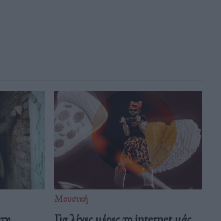
Μουσική
 τη
Για λίγες μέρες το internet μάς