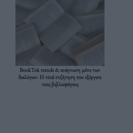
BookTok trends & ανάγνωση μόνο των
διαλόγων: Η viral συζήτηση που εξόργισε
τους βιβλιοφάγους