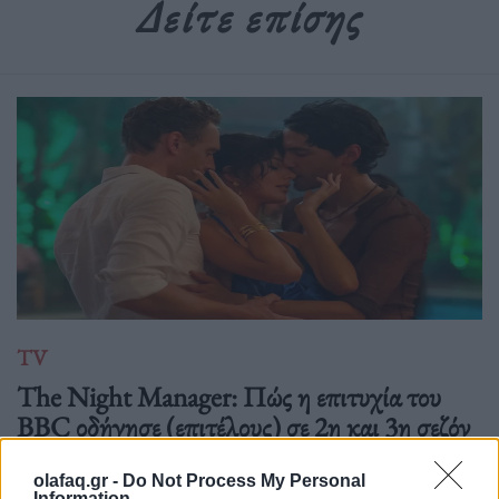
Δείτε επίσης
TV
The Night Manager: Πώς η επιτυχία του
BBC οδήγησε (επιτέλους) σε 2η και 3η σεζόν
10.06.26
olafaq.gr -
Do Not Process My Personal
Information