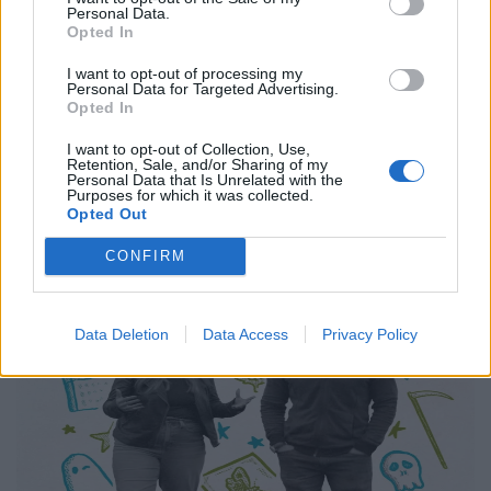
κόσμου: Όσα φέρνει ο Ιούνιος στην
Personal Data.
COSMOTE TV
Opted In
I want to opt-out of processing my
03.06.26
Personal Data for Targeted Advertising.
Opted In
Ο Μάικλ Φασμπέντερ επιστρέφει με τη δεύτερη σεζόν του
I want to opt-out of Collection, Use,
"The Agency", ο Τζέραρντ Μπάτλερ πρωταγωνιστεί στο
Retention, Sale, and/or Sharing of my
Personal Data that Is Unrelated with the
"Greenland: Migration", ενώ βρικόλακες, αστυνομικά
Purposes for which it was collected.
μυστήρια και αφιερώματα στη Μέριλιν Μονρόε κ
Opted Out
CONFIRM
Data Deletion
Data Access
Privacy Policy