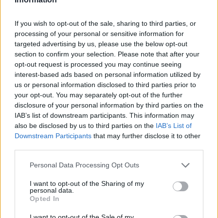
Δέκα χρόνια μετά την κινηματογραφική μίνι σειρά που
σάρωσε υποψηφιότητες για Emmy, ο Τομ Χίντλστον και οι
If you wish to opt-out of the sale, sharing to third parties, or
δημιουργοί εξηγούν γιατί το "The Night Manager" άργησε να
processing of your personal or sensitive information for
targeted advertising by us, please use the below opt-out
επιστρέψει, πώς γεννήθηκε η 2η σεζόν
section to confirm your selection. Please note that after your
opt-out request is processed you may continue seeing
interest-based ads based on personal information utilized by
us or personal information disclosed to third parties prior to
your opt-out. You may separately opt-out of the further
disclosure of your personal information by third parties on the
IAB’s list of downstream participants. This information may
also be disclosed by us to third parties on the
IAB’s List of
Downstream Participants
that may further disclose it to other
third parties.
Personal Data Processing Opt Outs
I want to opt-out of the Sharing of my
TV
personal data.
Opted In
Βρικόλακες, κατάσκοποι και το τέλος του
I want to opt-out of the Sale of my