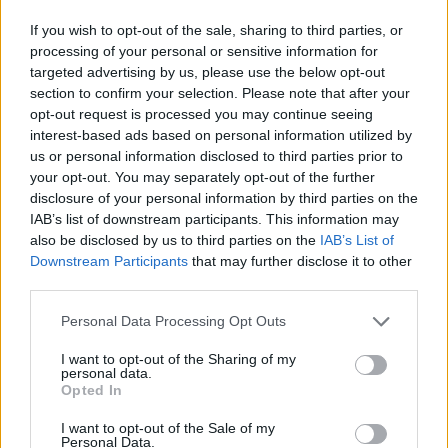
εκείνος που θα σου πει αν αξίζεις να είσαι εκεί. Spoiler: «δεν
αξίζεις».
If you wish to opt-out of the sale, sharing to third parties, or
processing of your personal or sensitive information for
targeted advertising by us, please use the below opt-out
section to confirm your selection. Please note that after your
opt-out request is processed you may continue seeing
interest-based ads based on personal information utilized by
us or personal information disclosed to third parties prior to
your opt-out. You may separately opt-out of the further
disclosure of your personal information by third parties on the
IAB’s list of downstream participants. This information may
also be disclosed by us to third parties on the
IAB’s List of
Downstream Participants
that may further disclose it to other
third parties.
Personal Data Processing Opt Outs
Απόψεις
I want to opt-out of the Sharing of my
Πολιτιστική στασιμότητα powered by AI:
personal data.
Tο μέλλον μοιάζει ήδη βαρετό
Opted In
I want to opt-out of the Sale of my
20.05.26
Personal Data.