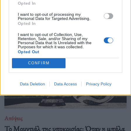
Opted In
Νέα έρευνα δείχνει πως όταν η τεχνητή νοημοσύνη τρέφεται
I want to opt-out of processing my
με δικό της περιεχόμενο, καταλήγει να παράγει όλο και πιο
Personal Data for Targeted Advertising.
άψυχο, προβλέψιμο και μέτριο υλικό. Με λίγα λόγια, το
Opted In
internet μετατρέπεται σιγά σιγά
I want to opt-out of Collection, Use,
Retention, Sale, and/or Sharing of my
Personal Data that Is Unrelated with the
Purposes for which it was collected.
Opted Out
CONFIRM
Data Deletion
Data Access
Privacy Policy
Απόψεις
Το Μουντιάλ της υποκρισίας: Όταν η μπάλα