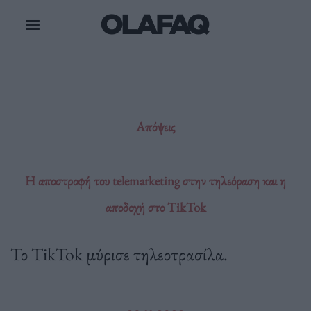
Μετάβαση
στο
περιεχόμενο
Απόψεις
Η αποστροφή του telemarketing στην τηλεόραση και η
αποδοχή στο TikTok
Το TikTok μύρισε τηλεοτρασίλα.