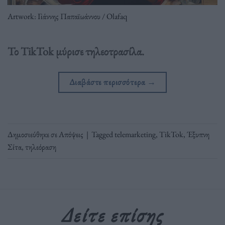
Artwork: Γιάννης Παπαϊωάννου / Olafaq
Το TikTok μύρισε τηλεοτρασίλα.
Διαβάστε περισσότερα
→
Δημοσιεύθηκε σε
Απόψεις
|
Tagged
telemarketing
,
TikTok
,
Έξυπνη
Σίτα
,
τηλεόραση
Δείτε επίσης