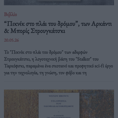
Βιβλίο
“Πικνίκ στο πλάι του δρόμου”, των Αρκάντι
& Μπορίς Στρουγκάτσκι
20.05.26
Το "Πικνίκ στο πλάι του δρόμου" των αδερφών
Στρουγκάτσκι, η λογοτεχνική βάση του "Stalker" του
Ταρκόφσκι, παραμένει ένα σκοτεινό και προφητικό sci-fi έργο
για την τεχνολογία, τη γνώση, τον φόβο και τη