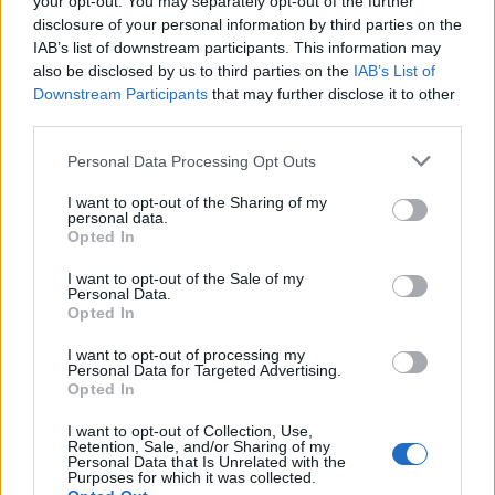
your opt-out. You may separately opt-out of the further
disclosure of your personal information by third parties on the
Δείτε επίσης
IAB’s list of downstream participants. This information may
also be disclosed by us to third parties on the
IAB’s List of
Downstream Participants
that may further disclose it to other
third parties.
Personal Data Processing Opt Outs
I want to opt-out of the Sharing of my
personal data.
Opted In
I want to opt-out of the Sale of my
Personal Data.
Opted In
I want to opt-out of processing my
Personal Data for Targeted Advertising.
Βιβλίο
Opted In
Marjane Satrapi: «Δεν θεωρώ τον εαυτό μου
I want to opt-out of Collection, Use,
Retention, Sale, and/or Sharing of my
επαναστάτρια. Λέω απλώς αυτό που
Personal Data that Is Unrelated with the
Purposes for which it was collected.
σκέφτομαι»