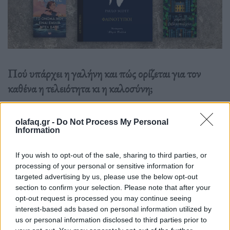
Πού υπάρχει η γαλήνη και πώς ορίζεται για τον
καθένα η τελειότητα κι η καλοσύνη;
Διαβάστε περισσότερα
→
olafaq.gr -
Do Not Process My Personal
Information
If you wish to opt-out of the sale, sharing to third parties, or
processing of your personal or sensitive information for
Δημοσιεύθηκε σε
Βιβλίο
|
Tagged
βιβλίο
,
Ιζαμπέλ Αλιέντε
,
προτάσεις
,
targeted advertising by us, please use the below opt-out
Τα βιβλία της εβδομάδας
,
τελειότητα
section to confirm your selection. Please note that after your
opt-out request is processed you may continue seeing
interest-based ads based on personal information utilized by
us or personal information disclosed to third parties prior to