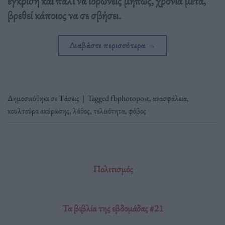
έγκριση και πάλι να ιδρώνεις μήπως, χρόνια μετά,
βρεθεί κάποιος να σε σβήσει.
Διαβάστε περισσότερα
→
Δημοσιεύθηκε σε
Τάσεις
|
Tagged
fbphotopost
,
ανασφάλεια
,
κουλτούρα ακύρωσης
,
λάθος
,
τελειότητα
,
φόβος
Πολιτισμός
Τα βιβλία της εβδομάδας #21