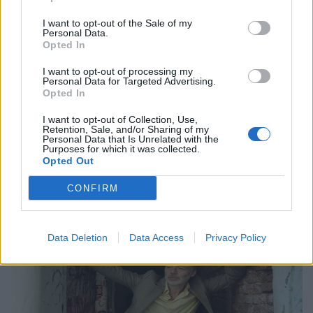
Μουσική
I want to opt-out of the Sale of my
Η Anna von Hausswolff στο Release
Personal Data.
Opted In
Athens 2026 για μια λειτουργία σκοταδιού
και ομορφιάς
I want to opt-out of processing my
Personal Data for Targeted Advertising.
Opted In
21.05.26
I want to opt-out of Collection, Use,
Με αφορμή την εμφάνισή της στο Release Athens 2026,
Retention, Sale, and/or Sharing of my
Personal Data that Is Unrelated with the
εξερευνούμε τον σκοτεινό και καθηλωτικό κόσμο της Anna
Purposes for which it was collected.
Opted Out
von Hausswolff, από το "Dead Magic" μέχρι το τελευταίο
της gothic art-pop σύμπαν.
CONFIRM
Data Deletion
Data Access
Privacy Policy