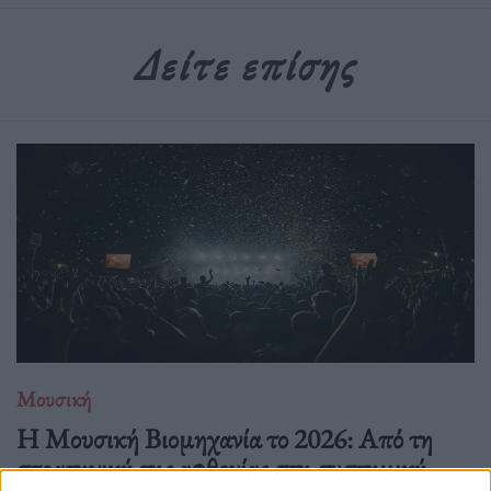
Δείτε επίσης
Μουσική
Η Μουσική Βιομηχανία το 2026: Από τη
στρατηγική της αφθονίας στη συστημική