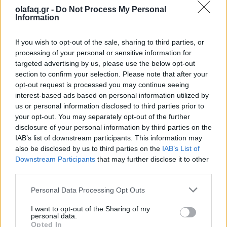
εντροπία
olafaq.gr -
Do Not Process My Personal
Information
26.05.26
Καθώς η μουσική αγορά του 2026 επιταχύνει με εκρηκτικές
If you wish to opt-out of the sale, sharing to third parties, or
processing of your personal or sensitive information for
κυκλοφορίες και AI uploads, όλο και περισσότερες εταιρείες
targeted advertising by us, please use the below opt-out
αντιμετωπίζουν υπερφόρτωση δεδομένων, αλλά, σύμφωνα με
section to confirm your selection. Please note that after your
τον Matt Jacoby, λύσεις υπάρχο
opt-out request is processed you may continue seeing
interest-based ads based on personal information utilized by
us or personal information disclosed to third parties prior to
your opt-out. You may separately opt-out of the further
disclosure of your personal information by third parties on the
IAB’s list of downstream participants. This information may
also be disclosed by us to third parties on the
IAB’s List of
Downstream Participants
that may further disclose it to other
third parties.
Personal Data Processing Opt Outs
I want to opt-out of the Sharing of my
personal data.
Opted In