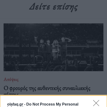
Δείτε επίσης
Απόψεις
O φρουρός της αυθεντικής συναυλιακής
πίστης
28.05.26
olafaq.gr -
Do Not Process My Personal