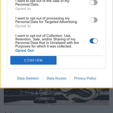
I want to opt-out of the Sale of my
Personal Data.
20.05.26
Opted In
Νέα έρευνα δείχνει πως όταν η τεχνητή νοημοσύνη τρέφεται
I want to opt-out of processing my
Personal Data for Targeted Advertising.
με δικό της περιεχόμενο, καταλήγει να παράγει όλο και πιο
Opted In
άψυχο, προβλέψιμο και μέτριο υλικό. Με λίγα λόγια, το
I want to opt-out of Collection, Use,
internet μετατρέπεται σιγά σιγά
Retention, Sale, and/or Sharing of my
Personal Data that Is Unrelated with the
Purposes for which it was collected.
Opted Out
CONFIRM
Data Deletion
Data Access
Privacy Policy