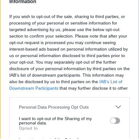
Information
Κάθε καλοκαίρι δεν έρχονται μόνο οι συναυλίες. Έρχεται κι
εκείνος που θα σου πει αν αξίζεις να είσαι εκεί. Spoiler: «δεν
If you wish to opt-out of the sale, sharing to third parties, or
processing of your personal or sensitive information for
αξίζεις».
targeted advertising by us, please use the below opt-out
section to confirm your selection. Please note that after your
opt-out request is processed you may continue seeing
interest-based ads based on personal information utilized by
us or personal information disclosed to third parties prior to
your opt-out. You may separately opt-out of the further
disclosure of your personal information by third parties on the
IAB’s list of downstream participants. This information may
also be disclosed by us to third parties on the
IAB’s List of
Downstream Participants
that may further disclose it to other
third parties.
Personal Data Processing Opt Outs
Απόψεις
I want to opt-out of the Sharing of my
personal data.
Πολιτιστική στασιμότητα powered by AI:
Opted In
Tο μέλλον μοιάζει ήδη βαρετό