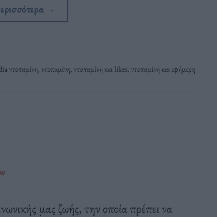
περισσότερα
→
dia ντοπαμίνη
,
ντοπαμίνη
,
ντοπαμίνη και likes
,
ντοπαμίνη και εφήμερη
ow
ινωνικής μας ζωής, την οποία πρέπει να