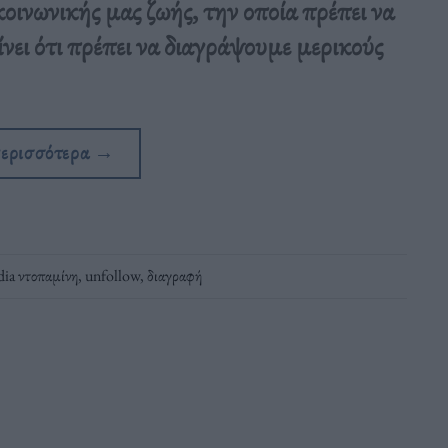
κοινωνικής μας ζωής, την οποία πρέπει να
ει ότι πρέπει να διαγράψουμε μερικούς
περισσότερα
→
dia ντοπαμίνη
,
unfollow
,
διαγραφή