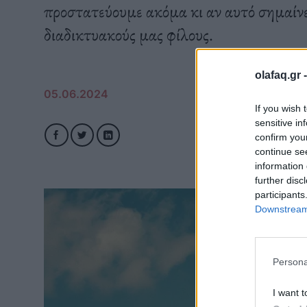
προστατεύουμε ακόμα κι αν αυτό σημαίνε
διαδικτυακούς μας φίλους.
olafaq.gr 
05.06.2024
If you wish 
sensitive in
confirm you
continue se
information 
further disc
participants
Downstream 
Persona
I want t