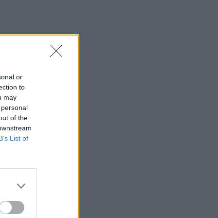
sonal or
ection to
ou may
 personal
out of the
 downstream
B’s List of