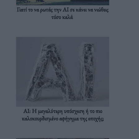
Γιατί το να ρωτάς την AI σε κάνει να νιώθεις
τόσο καλά
AI: Η μεγαλύτερη υπόσχεση ή το πιο
καλοκουρδισμένο αφήγημα της εποχής;