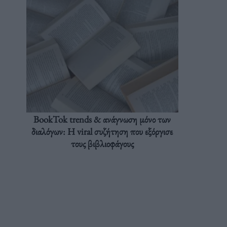
BookTok trends & ανάγνωση μόνο των
διαλόγων: Η viral συζήτηση που εξόργισε
τους βιβλιοφάγους