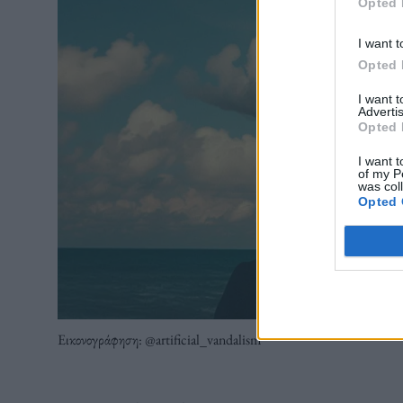
Opted 
I want t
Opted 
I want 
Advertis
Opted 
I want t
of my P
was col
Opted 
Εικονογράφηση: @artificial_vandalism