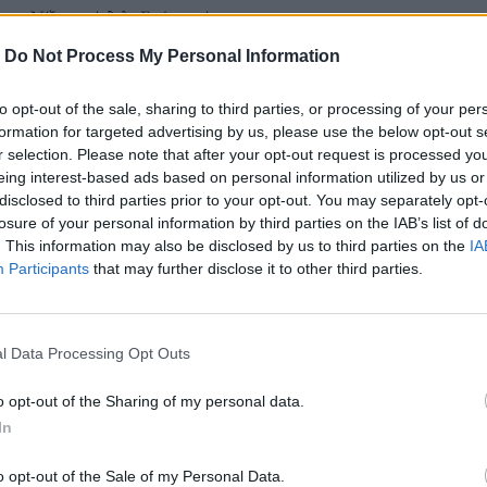
αρντ Νίξον
,
σκάνδαλο Γουότεργκέιτ
-
Do Not Process My Personal Information
to opt-out of the sale, sharing to third parties, or processing of your per
formation for targeted advertising by us, please use the below opt-out s
r selection. Please note that after your opt-out request is processed y
eing interest-based ads based on personal information utilized by us or
disclosed to third parties prior to your opt-out. You may separately opt-
losure of your personal information by third parties on the IAB’s list of
. This information may also be disclosed by us to third parties on the
IA
Participants
that may further disclose it to other third parties.
ειδί» για τη μυθική ζωή του
.
l Data Processing Opt Outs
o opt-out of the Sharing of my personal data.
In
o opt-out of the Sale of my Personal Data.