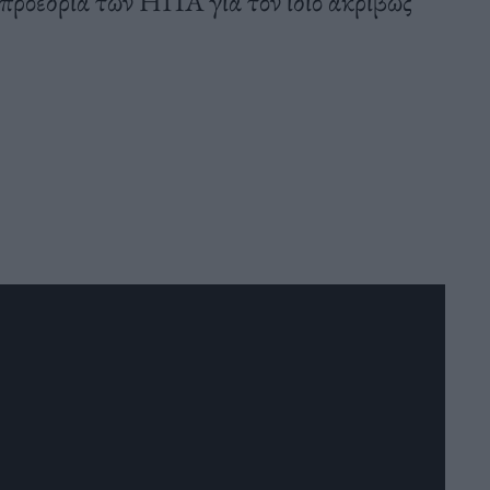
 προεδρία των ΗΠΑ για τον ίδιο ακριβώς