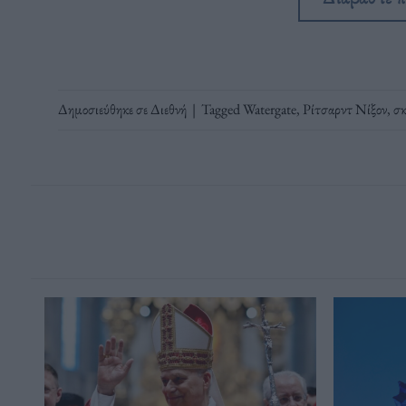
Δημοσιεύθηκε σε
Διεθνή
|
Tagged
Watergate
,
Ρίτσαρντ Νίξον
,
σκ