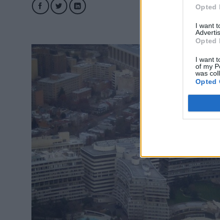
Opted 
I want 
Advertis
Opted 
I want t
of my P
was col
Opted 