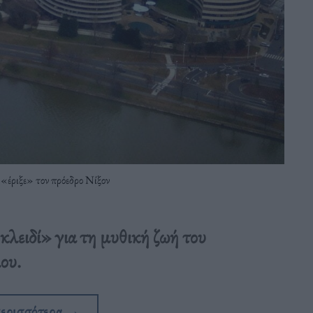
 «έριξε» τον πρόεδρο Νίξον
κλειδί» για τη μυθική ζωή του
ου.
περισσότερα
→