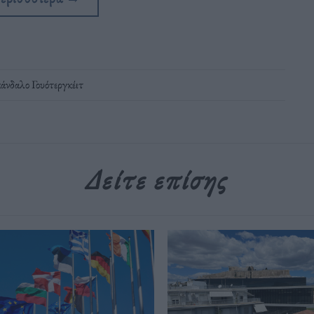
άνδαλο Γουότεργκέιτ
Δείτε επίσης