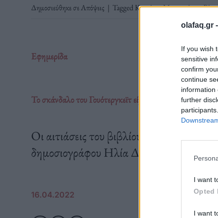
Δημοσιεύθηκε σε
Απόψεις
|
Tagged
Κυριάκος Μητσοτάκης
,
Ρίτσ
olafaq.gr 
If you wish 
Εφημερίδα
sensitive in
confirm you
continue se
information 
Το σκάνδαλο του Γουότεργκεϊτ είχε «άρωμα» ελληνικό;
further disc
participants
Downstream 
Οι αιτιάσεις του βιβλίου «Ο άνθρωπος κλ
δημοσιογράφου Ηλία Δημητρακόπουλου
Persona
I want t
Opted 
16.04.2022
I want t