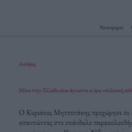
Μετάβαση
στο
περιεχόμενο
Newspaper
Απόψεις
Μόνο στην Ελλάδα είναι άγνωστοι οι όροι «πολιτική ευ
Ο Κυριάκος Μητσοτάκης προχώρησε σε έ
απαντώντας στο σκάνδαλο παρακολουθήσε