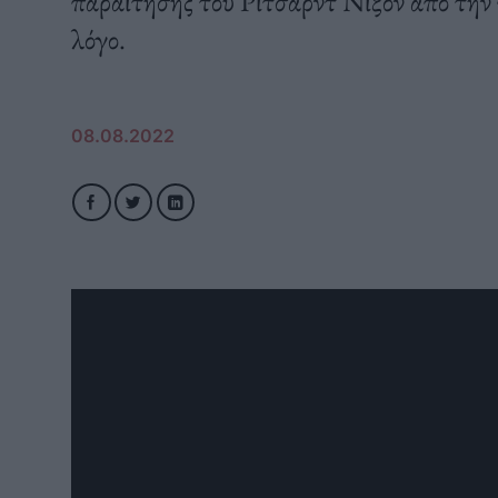
παραίτησης του Ρίτσαρντ Νίξον από την
λόγο.
08.08.2022