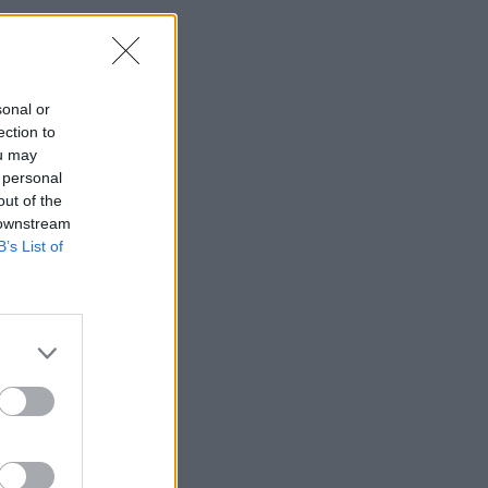
sonal or
ection to
ou may
 personal
out of the
 downstream
B’s List of