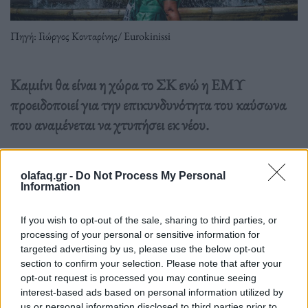
Πηγή: Γιώργος Κονταρίνης/ Eurokinissi
Καμιίνι θα είναι η χώρα το ΣΚ ενώ η ΕΜΥ
προειδοποιεί για την επικυνδυνότητα του καύσωνα
που αναμένεται να χτυπήσει εκ νέου.
Διαβάστε περισσότερα
→
olafaq.gr -
Do Not Process My Personal
Information
If you wish to opt-out of the sale, sharing to third parties, or
processing of your personal or sensitive information for
Δημοσιεύθηκε σε
Ελλάδα
|
Tagged
Ακραίες Θερμοκρασίες
,
Καιρός
,
targeted advertising by us, please use the below opt-out
Καύσωνας
,
ΣΚ
section to confirm your selection. Please note that after your
opt-out request is processed you may continue seeing
interest-based ads based on personal information utilized by
us or personal information disclosed to third parties prior to