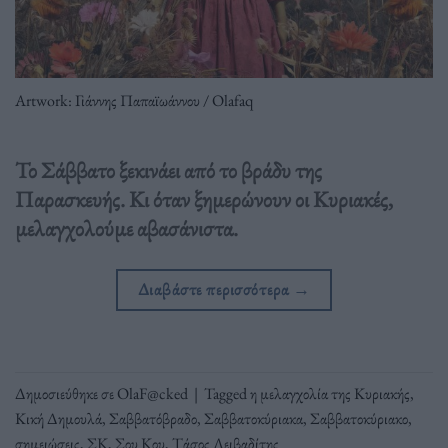
Artwork: Γιάννης Παπαϊωάννου / Olafaq
Το Σάββατο ξεκινάει από το βράδυ της
Παρασκευής. Κι όταν ξημερώνουν οι Κυριακές,
μελαγχολούμε αβασάνιστα.
Διαβάστε περισσότερα
→
Δημοσιεύθηκε σε
OlaF@cked
|
Tagged
η μελαγχολία της Κυριακής
,
Κική Δημουλά
,
Σαββατόβραδο
,
Σαββατοκύριακα
,
Σαββατοκύριακο
,
σημειώσεις
,
ΣΚ
,
Σου Κου
,
Τάσος Λειβαδίτης