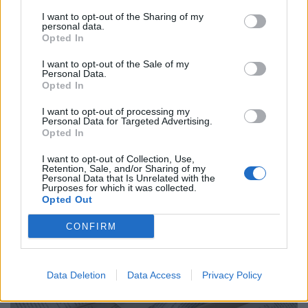
I want to opt-out of the Sharing of my
Βιβλίο
personal data.
Opted In
Marjane Satrapi: «Δεν θεωρώ τον εαυτό μου
επαναστάτρια. Λέω απλώς αυτό που
I want to opt-out of the Sale of my
Personal Data.
σκέφτομαι»
Opted In
04.06.26
I want to opt-out of processing my
Personal Data for Targeted Advertising.
Opted In
Η Ιρανή συγγραφέας του διάσημου κόμικς “Persepolis”
πέθανε σε ηλικία 56 ετών.
I want to opt-out of Collection, Use,
Retention, Sale, and/or Sharing of my
Personal Data that Is Unrelated with the
Purposes for which it was collected.
Opted Out
CONFIRM
Data Deletion
Data Access
Privacy Policy