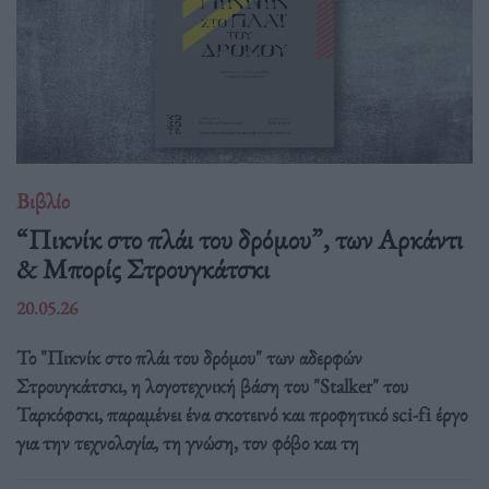
Βιβλίο
“Πικνίκ στο πλάι του δρόμου”, των Αρκάντι
& Μπορίς Στρουγκάτσκι
20.05.26
Το "Πικνίκ στο πλάι του δρόμου" των αδερφών
Στρουγκάτσκι, η λογοτεχνική βάση του "Stalker" του
Ταρκόφσκι, παραμένει ένα σκοτεινό και προφητικό sci-fi έργο
για την τεχνολογία, τη γνώση, τον φόβο και τη