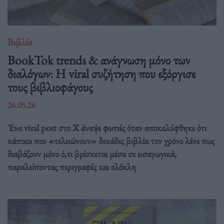
Βιβλίο
BookTok trends & ανάγνωση μόνο των
διαλόγων: Η viral συζήτηση που εξόργισε
τους βιβλιοφάγους
26.05.26
Ένα viral post στο X άναψε φωτιές όταν αποκαλύφθηκε ότι
κάποιοι που «τελειώνουν» δεκάδες βιβλία τον χρόνο λένε πως
διαβάζουν μόνο ό,τι βρίσκεται μέσα σε εισαγωγικά,
παραλείποντας περιγραφές και ολόκλη