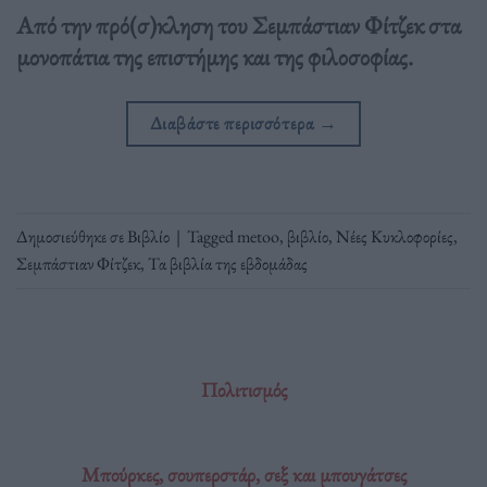
Από την πρό(σ)κληση του Σεμπάστιαν Φίτζεκ στα
μονοπάτια της επιστήμης και της φιλοσοφίας.
Διαβάστε περισσότερα
→
Δημοσιεύθηκε σε
Βιβλίο
|
Tagged
metoo
,
βιβλίο
,
Νέες Κυκλοφορίες
,
Σεμπάστιαν Φίτζεκ
,
Τα βιβλία της εβδομάδας
Πολιτισμός
Μπούρκες, σουπερστάρ, σεξ και μπουγάτσες