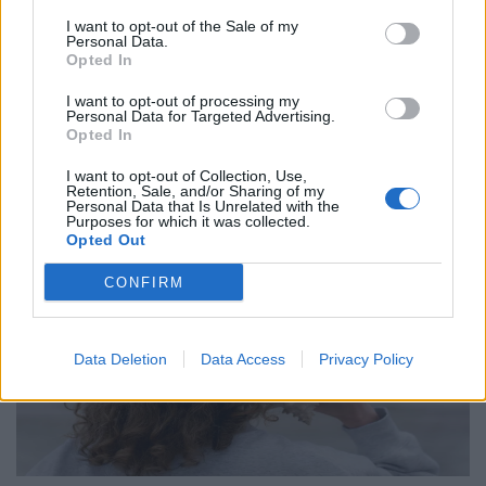
στους στόχους σου
I want to opt-out of the Sale of my
Personal Data.
27.07.26
Opted In
Από τη δημιουργία σταθερής ρουτίνας μέχρι τη μείωση των
I want to opt-out of processing my
Personal Data for Targeted Advertising.
περισπασμών, η αυτοπειθαρχία είναι το κλειδί για τη συνέπεια,
Opted In
την προσωπική ανάπτυξη και την επίτευξη κάθε σημαντικού
I want to opt-out of Collection, Use,
στόχου.
Retention, Sale, and/or Sharing of my
Personal Data that Is Unrelated with the
Purposes for which it was collected.
Opted Out
CONFIRM
Data Deletion
Data Access
Privacy Policy