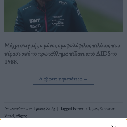
Μέχρι στιγμής ο μόνος ομοφυλόφιλος πιλότος που
πέρασε από το πρωτάθλημα πέθανε από AIDS το
1988.
Διαβάστε περισσότερα
→
Δημοσιεύθηκε σε
Τρόπος Ζωής
|
Tagged
Formula 1
,
gay
,
Sebastian
Vettel
,
οδηγος