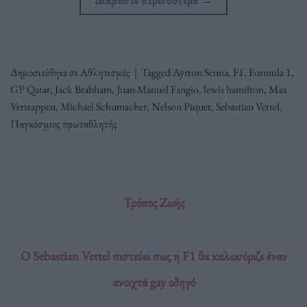
Διαβάστε περισσότερα
→
Δημοσιεύθηκε σε
Αθλητισμός
|
Tagged
Ayrton Senna
,
F1
,
Formula 1
,
GP Qatar
,
Jack Brabham
,
Juan Manuel Fangio
,
lewis hamilton
,
Max
Verstappen
,
Michael Schumacher
,
Nelson Piquet
,
Sebastian Vettel
,
Παγκόσμιος πρωταθλητής
Τρόπος Ζωής
O Sebastian Vettel πιστεύει πως η F1 θα καλωσόριζε έναν
ανοιχτά gay οδηγό