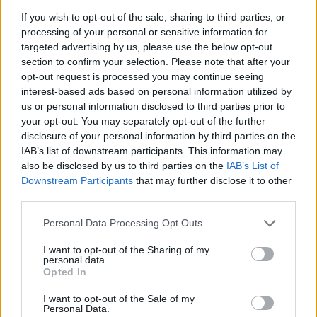
If you wish to opt-out of the sale, sharing to third parties, or
processing of your personal or sensitive information for
targeted advertising by us, please use the below opt-out
section to confirm your selection. Please note that after your
opt-out request is processed you may continue seeing
interest-based ads based on personal information utilized by
us or personal information disclosed to third parties prior to
your opt-out. You may separately opt-out of the further
disclosure of your personal information by third parties on the
IAB’s list of downstream participants. This information may
also be disclosed by us to third parties on the
IAB’s List of
Downstream Participants
that may further disclose it to other
Κινηματογράφος
third parties.
“Victory”: Το αντιφασιστικό ποδοσφαιρικό
Personal Data Processing Opt Outs
έπος του John Huston μοιάζει πιο επίκαιρο
από ποτέ
I want to opt-out of the Sharing of my
personal data.
Opted In
22.06.26
I want to opt-out of the Sale of my
Μια επιστροφή στο "Victory" του John Huston
Personal Data.