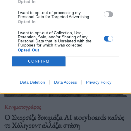
Opted In
αποκαλύπτει πώς ένα κλασικό, «έντιμο» πολεμικό-αθλητικό
δράμα για αιχμαλώτους και προπαγάνδα αποκτά σήμερα πιο
I want to opt-out of processing my
Personal Data for Targeted Advertising.
σκοτεινές και πολιτικές αναγνώσεις.
Opted In
I want to opt-out of Collection, Use,
Retention, Sale, and/or Sharing of my
Personal Data that Is Unrelated with the
Purposes for which it was collected.
Opted Out
CONFIRM
Data Deletion
Data Access
Privacy Policy
Κινηματογράφος
Ο Σκορσέζε δοκιμάζει AI storyboards καθώς
το Χόλιγουντ αλλάζει στάση