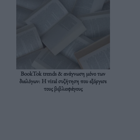
BookTok trends & ανάγνωση μόνο των
διαλόγων: Η viral συζήτηση που εξόργισε
τους βιβλιοφάγους