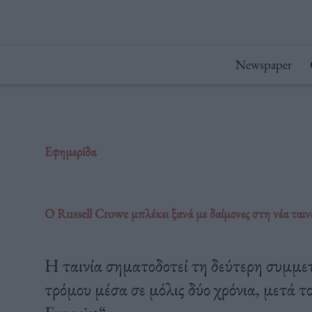
Μετάβαση
στο
περιεχόμενο
Newspaper
Εφημερίδα
O Russell Crowe μπλέκει ξανά με δαίμονες στη νέα ται
Η ταινία σηματοδοτεί τη δεύτερη συμμετ
τρόμου μέσα σε μόλις δύο χρόνια, μετά τ