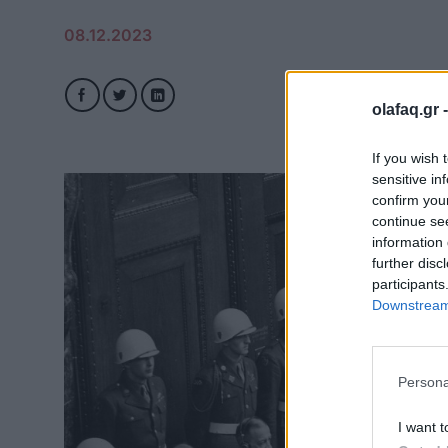
08.12.2023
olafaq.gr 
If you wish 
sensitive in
confirm you
continue se
information 
further disc
participants
Downstream 
Persona
I want t