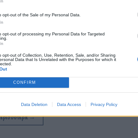
In
o opt-out of the Sale of my Personal Data.
In
to opt-out of processing my Personal Data for Targeted
ing.
In
o opt-out of Collection, Use, Retention, Sale, and/or Sharing
ersonal Data that Is Unrelated with the Purposes for which it
lected.
Out
 βασισμένο στο βιβλίο “The Nazi and
CONFIRM
υ κυκλοφόρησε το 2013.
Data Deletion
Data Access
Privacy Policy
περισσότερα
→