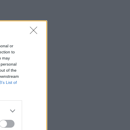
sonal or
ection to
ou may
 personal
out of the
 downstream
B’s List of