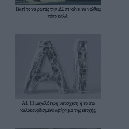
Γιατί το να ρωτάς την AI σε κάνει να νιώθεις
τόσο καλά
AI: Η μεγαλύτερη υπόσχεση ή το πιο
καλοκουρδισμένο αφήγημα της εποχής;