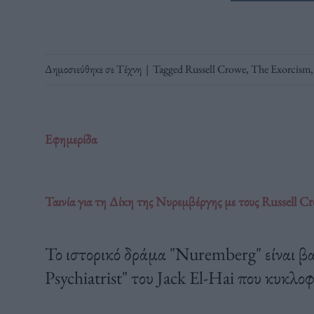
Δημοσιεύθηκε σε
Τέχνη
|
Tagged
Russell Crowe
,
The Exorcism
Εφημερίδα
Ταινία για τη Δίκη της Νυρεμβέργης με τους Russell 
Το ιστορικό δράμα "Nuremberg" είναι βα
Psychiatrist" του Jack El-Hai που κυκλο