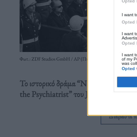
Opted 
I want t
Opted 
I want 
Advertis
Opted 
I want t
Φωτ.: ZDF Studios GmbH / AP (Πηγή: Britannica)
of my P
was col
Opted 
Το ιστορικό δράμα “Nuremberg” είναι
the Psychiatrist” του Jack El-Hai πο
Διαβάστε 