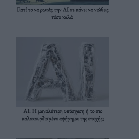
Γιατί το να ρωτάς την AI σε κάνει να νιώθεις
τόσο καλά
AI: Η μεγαλύτερη υπόσχεση ή το πιο
καλοκουρδισμένο αφήγημα της εποχής;