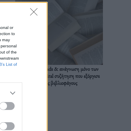
sonal or
ection to
ou may
 personal
out of the
 downstream
B’s List of
BookTok trends & ανάγνωση μόνο των
διαλόγων: Η viral συζήτηση που εξόργισε
τους βιβλιοφάγους