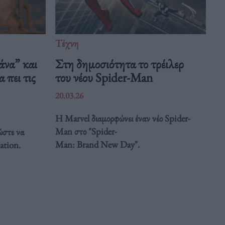
Τέχνη
άνα” και
Στη δημοσιότητα το τρέιλερ
 πει τις
του νέου Spider-Man
20.03.26
Η Marvel διαμορφώνει έναν νέο Spider-
Man στο "Spider-
ώστε να
Man: Brand New Day".
ation.