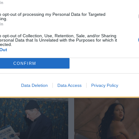
In
to opt-out of processing my Personal Data for Targeted
ing.
In
ομάχος
,
Ράσελ Κρόου
o opt-out of Collection, Use, Retention, Sale, and/or Sharing
ersonal Data that Is Unrelated with the Purposes for which it
lected.
Out
CONFIRM
Δείτε επίσης
Data Deletion
Data Access
Privacy Policy