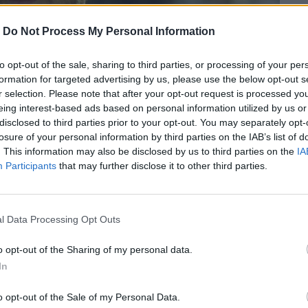
-
Do Not Process My Personal Information
to opt-out of the sale, sharing to third parties, or processing of your per
formation for targeted advertising by us, please use the below opt-out s
r selection. Please note that after your opt-out request is processed y
eing interest-based ads based on personal information utilized by us or
disclosed to third parties prior to your opt-out. You may separately opt-
losure of your personal information by third parties on the IAB’s list of
. This information may also be disclosed by us to third parties on the
IA
Participants
that may further disclose it to other third parties.
ο περιελάμβανε σκηνές στις οποίες οι
l Data Processing Opt Outs
ποθέτηση προϊόντων.
o opt-out of the Sharing of my personal data.
In
περισσότερα
→
o opt-out of the Sale of my Personal Data.