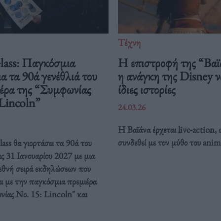
Τέχνη
Glass: Παγκόσμια
Η επιστροφή της “Βαϊ
ια τα 90ά γενέθλιά του
η ανάγκη της Disney να
ιέρα της “Συμφωνίας
ίδιες ιστορίες
 Lincoln”
24.03.26
Η Βαϊάνα έρχεται live-action, 
συνδεθεί με τον μύθο του anim
ass θα γιορτάσει τα 90ά του
ις 31 Ιανουαρίου 2027 με μια
ιεθνή σειρά εκδηλώσεων που
ι με την παγκόσμια πρεμιέρα
νίας Νο. 15: Lincoln" και