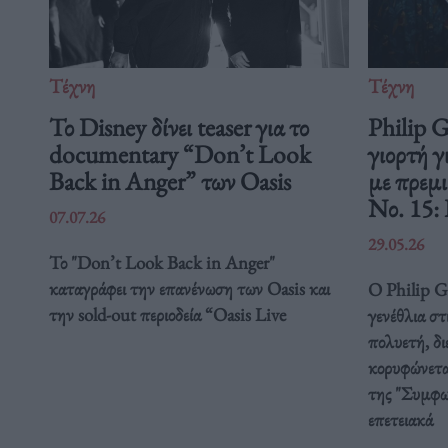
Τέχνη
Τέχνη
Το Disney δίνει teaser για το
Philip 
documentary “Don’t Look
γιορτή γ
Back in Anger” των Oasis
με πρεμ
Νο. 15:
07.07.26
29.05.26
Το "Don’t Look Back in Anger"
καταγράφει την επανένωση των Oasis και
Ο Philip Gl
την sold-out περιοδεία “Oasis Live
γενέθλια στ
πολυετή, δ
κορυφώνετα
της "Συμφω
επετειακά