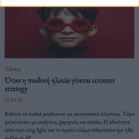
Τάσεις
Όταν η παιδική ηλικία γίνεται content
strategy
21.04.26
Κάποτε τα παιδιά μεγάλωναν με οικογενειακά άλμπουμ. Τώρα
μεγαλώνουν με analytics, χορηγούς και stories. Η αθωότητα
απέκτησε ring light και το πρώτο κλάμα πιθανότατα έχει ήδη
ανέβει σε 4K.