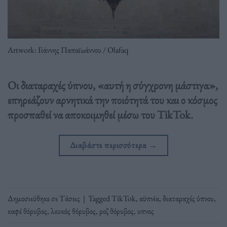
Artwork: Γιάννης Παπαϊωάννου / Olafaq
Οι διαταραχές ύπνου, «αυτή η σύγχρονη μάστιγα»,
επηρεάζουν αρνητικά την ποιότητά του και ο κόσμος
προσπαθεί να αποκοιμηθεί μέσω του TikTok.
Διαβάστε περισσότερα
→
Δημοσιεύθηκε σε
Τάσεις
|
Tagged
TikTok
,
αϋπνία
,
διαταραχές ύπνου
,
καφέ θόρυβος
,
λευκός θόρυβος
,
ροζ θόρυβος
,
υπνος