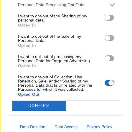
Personal Data Processing Opt Outs
I want to opt-out of the Sharing of my
personal data.
Opted In
I want to opt-out of the Sale of my
Personal Data.
Opted In
Τάσεις
I want to opt-out of processing my
Ψηφιακός πόλεμος και αλήθεια υπό
Personal Data for Targeted Advertising.
Opted In
πολιορκία
I want to opt-out of Collection, Use,
04.05.26
Retention, Sale, and/or Sharing of my
Personal Data that Is Unrelated with the
Purposes for which it was collected.
Η αλήθεια δοκιμάζεται, ποια αναχώματα οφείλουμε να
Opted Out
δημιουργήσουμε για να μη μας παρασύρει η λαίλαπα του
CONFIRM
ψηφιακού πολέμου.
Data Deletion
Data Access
Privacy Policy