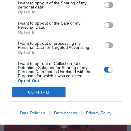
I want to opt-out of the Sharing of my
personal data.
Opted In
I want to opt-out of the Sale of my
Τάσεις
Personal Data.
Opted In
Ψηφιακός πόλεμος και αλήθεια υπό
πολιορκία
I want to opt-out of processing my
Personal Data for Targeted Advertising.
Opted In
04.05.26
I want to opt-out of Collection, Use,
Η αλήθεια δοκιμάζεται, ποια αναχώματα οφείλουμε να
Retention, Sale, and/or Sharing of my
Personal Data that Is Unrelated with the
δημιουργήσουμε για να μη μας παρασύρει η λαίλαπα του
Purposes for which it was collected.
Opted Out
ψηφιακού πολέμου.
CONFIRM
Data Deletion
Data Access
Privacy Policy